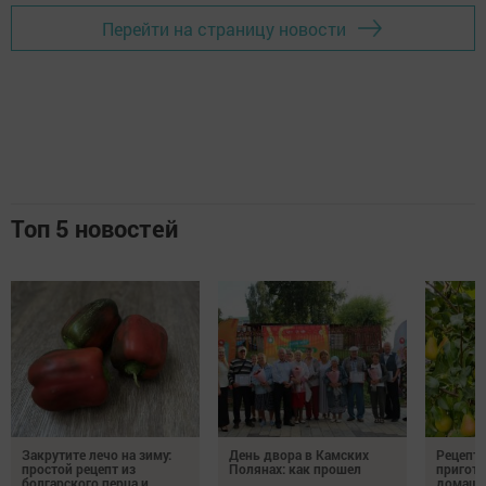
Перейти на страницу новости
Топ 5 новостей
Закрутите лечо на зиму:
День двора в Камских
Рецепты
простой рецепт из
Полянах: как прошел
пригото
болгарского перца и
домашн