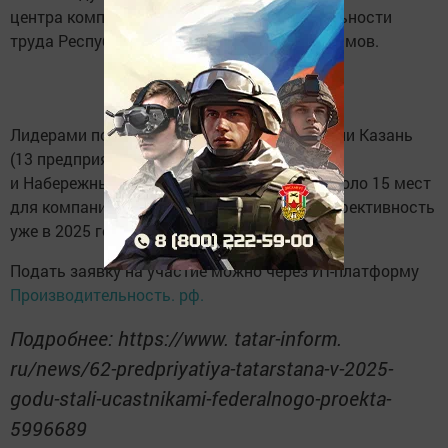
центра компетенций в сфере производительности
труда Республики Татарстан Шамиль Байрамов.
Лидерами по вовлечению предприятий стали Казань
(13 предприятий), Альметьевский район (8)
и Набережные Челны (7). Всего остается около 15 мест
для компаний, которые хотят повысить эффективность
уже в 2025 году.
Подать заявку на участие можно через ИТ-платформу
Производительность. рф.
Подробнее: https://www. tatar-inform.
ru/news/62-predpriyatiya-tatarstana-v-2025-
godu-stali-ucastnikami-federalnogo-proekta-
5996689