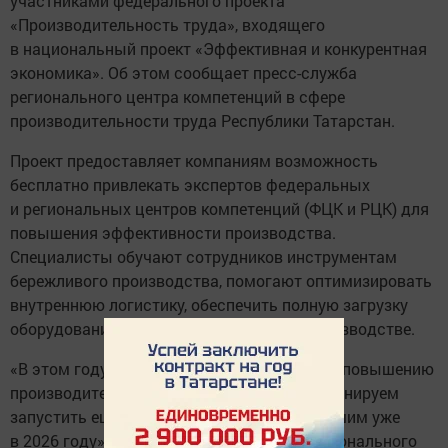
участниками федерального проекта
«Производительность труда», входящего
в национальный проект «Эффективная и конкурентная
экономика». Об этом сообщает пресс-служба
регионального центра компетенций в сфере
производительности труда Республики Татарстан.
Проект предоставляет компаниям возможность
бесплатно привлекать экспертов федеральных
и региональных центров компетенций (ФЦК и РЦК) для
повышения эффективности производства.
Специалисты обучают сотрудников инструментам
бережливого производства, помогают оптимизировать
внутреннюю логистику, обеспечить полную загрузку
оборудования и сократить простои на производстве.
«В этом году мы реализуем 50 проектов по повышению
производительности труда. Кроме того, планируем
запустить еще 27 проектов, которые завершим уже
в 2026 году», — пояснил руководитель регионального