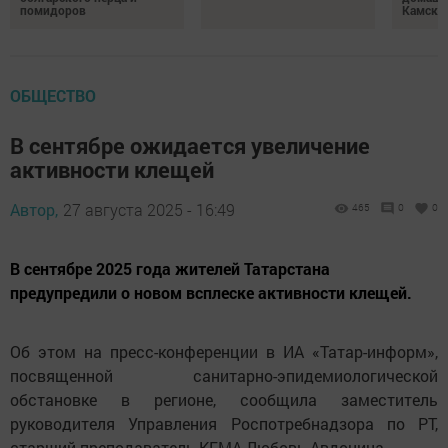
помидоров
Камски
ОБЩЕСТВО
В сентябре ожидается увеличение
активности клещей
Автор,
27 августа 2025 - 16:49
465
0
0
В сентябре 2025 года жителей Татарстана
предупредили о новом всплеске активности клещей.
Об этом на пресс-конференции в ИА «Татар-информ»,
посвященной санитарно-эпидемиологической
обстановке в регионе, сообщила заместитель
руководителя Управления Роспотребнадзора по РТ,
старший преподаватель КГМА Любовь Авдонина.