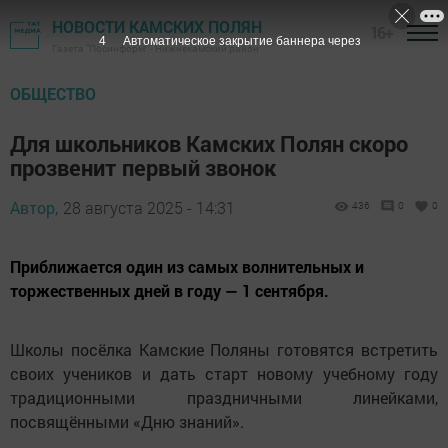
НОВОСТИ КАМСКИХ ПОЛЯН
16+
3
Автоматическое закрытие баннера через
Газета "Посинформ" - Нижнекамский район
ОБЩЕСТВО
Для школьников Камских Полян скоро
прозвенит первый звонок
Автор,
28 августа 2025 - 14:31
436
0
0
Приближается один из самых волнительных и
торжественных дней в году — 1 сентября.
Школы посёлка Камские Поляны готовятся встретить
своих учеников и дать старт новому учебному году
традиционными праздничными линейками,
посвящёнными «Дню знаний».