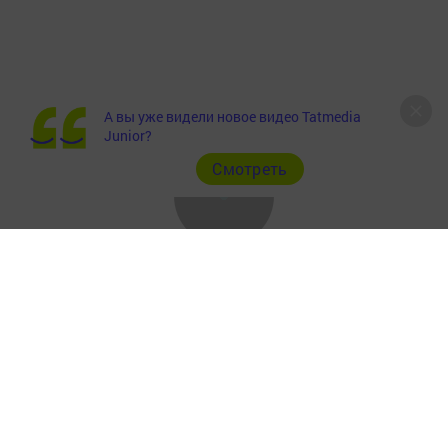
А вы уже видели новое видео Tatmedia
Junior?
Cмотреть
Главная
Фотогалереи
Рекламодателям