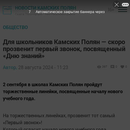
НОВОСТИ КАМСКИХ ПОЛЯН
16+
7
Автоматическое закрытие баннера через
Газета "Посинформ" - Нижнекамский район
ОБЩЕСТВО
Для школьников Камских Полян — скоро
прозвенит первый звонок, посвященный
«Дню знаний»
Автор,
28 августа 2024 - 11:23
397
0
0
2 сентября в школах Камских Полян пройдут
торжественные линейки, посвященные началу нового
учебного года.
На торжественных линейках, прозвенит тот самый
«Первый звонок»!
Который огласит начало нового учебного года.