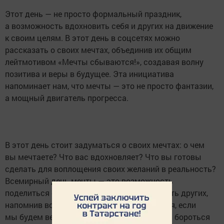
Этот день — не просто формальный праздник,
а возможность вдохновить себя и других на движение
к своим целям. В этот день в соцсетях можно
рассказать о своих мечтах, объединив их общим
лейтмотивом «Мечты сбываются!», создавая волну
позитива и веры в будущее. Эта инициатива
напоминает нам, что мечты — это не просто фантазии,
а мощный двигатель прогресса.
В этот день стоит задуматься о своих мечтах: о чем
вы мечтаете? Что вас вдохновляет? Что вы готовы
сделать для воплощения своих желаний в реальность?
Всемирный день мечты — это возможность
поделиться своими надеждами и вдохновить других,
напомнив всем, что мечты могут сбываться, если
мы будем верить в себя и не будем бояться бороться