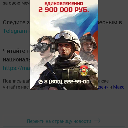
за свою мечту.
Следите за самым важным и интересным в
Telegram-канале
Татмедиа
Читайте новости Татарстана в
национальном мессенджере MАХ:
https://max.ru/tatmedia
Подписывайтесь на наш
Telegram-канал
, а также
читайте нас
Вконтакте
,
Одноклассниках
,
«Дзен»
и
Макс
Перейти на страницу новости