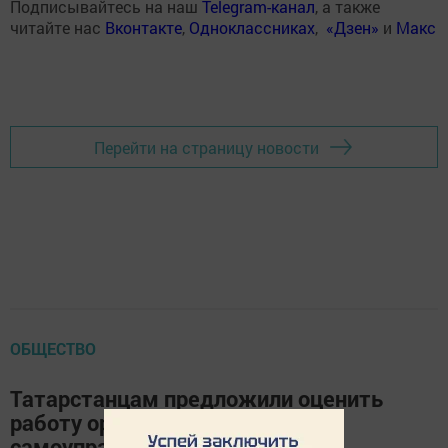
Подписывайтесь на наш
Telegram-канал
, а также
читайте нас
Вконтакте
,
Одноклассниках
,
«Дзен»
и
Макс
Перейти на страницу новости
ОБЩЕСТВО
Татарстанцам предложили оценить
работу органов местного
самоуправления