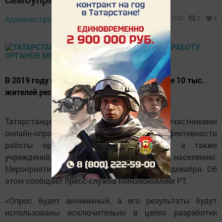
Администратор,
7 декабря 2020 - 13:19
1202
0
0
В 2019 году в опросе приняли участие свыше 10 тыс.
жителей республики.
Татарстанцев приглашают вновь стать участниками
онлайн-опроса, посвященном оценке эффективности
работы органов местного управления, а также
учреждений, оказывающих услуги населению.
Мероприятие проводится ежегодно до 31 декабря. Об
этом сообщает пресс-служба Минэкономики РТ.
«Опрос будет анонимный, а его результаты будут
использованы исключительно в целях разработки