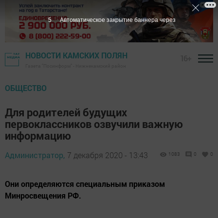
5
Автоматическое закрытие баннера через
НОВОСТИ КАМСКИХ ПОЛЯН
16+
Газета "Посинформ" - Нижнекамский район
ОБЩЕСТВО
Для родителей будущих
первоклассников озвучили важную
информацию
Администратор,
7 декабря 2020 - 13:43
1083
0
0
Они определяются специальным приказом
Минросвещения РФ.