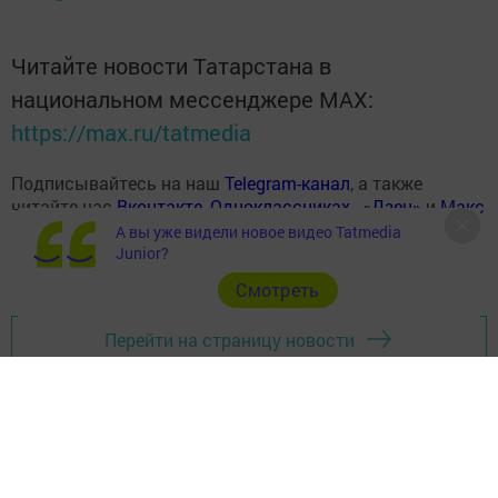
Читайте новости Татарстана в
национальном мессенджере MАХ:
https://max.ru/tatmedia
Подписывайтесь на наш
Telegram-канал
, а также
читайте нас
Вконтакте
,
Одноклассниках
,
«Дзен»
и
Макс
А вы уже видели новое видео Tatmedia
Junior?
Cмотреть
Перейти на страницу новости