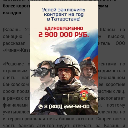
более короткие сроки произвести выплату сумм
вкладов.
(Казань, 21 декабря, «Татар-информ»). Шансы на
санацию Татфондбанка, по прежнему высоки,
рассказал ИА «Татар-информ руководитель ООО
«Финам-Казань» Руслан Жуков.
«Решение о назначении пяти банков агентами по
страховым выплатам связано с необходимостью
снять напряжение в регионе и региональном
банковском секторе. Это позволит в более короткие
сроки произвести выплату сумм вкладов частных лиц,
в рамках страховой суммы. Татфондбанк располагает
филиалами в разных городах страны, поэтому
учитывалось не только общее количество клиентов, но
и территориальная сеть банков агентов. Скорее всего
часть банков агентов будет отвечать за Казань и