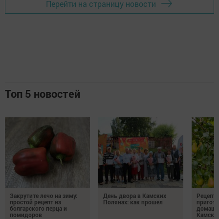
Перейти на страницу новости
Топ 5 новостей
Закрутите лечо на зиму:
День двора в Камских
Рецепты
простой рецепт из
Полянах: как прошел
пригото
болгарского перца и
домашн
помидоров
Камски