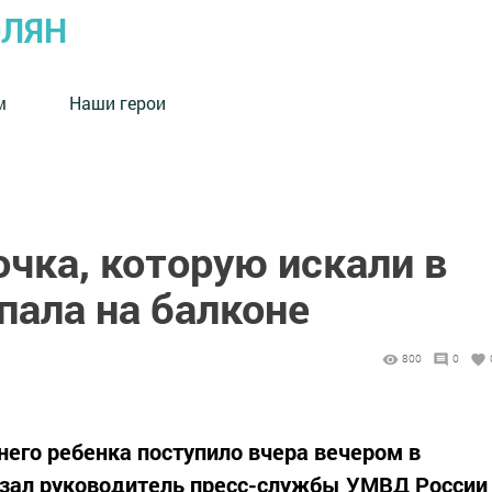
ОЛЯН
м
Наши герои
чка, которую искали в
пала на балконе
800
0
его ребенка поступило вчера вечером в
зал руководитель пресс-службы УМВД России