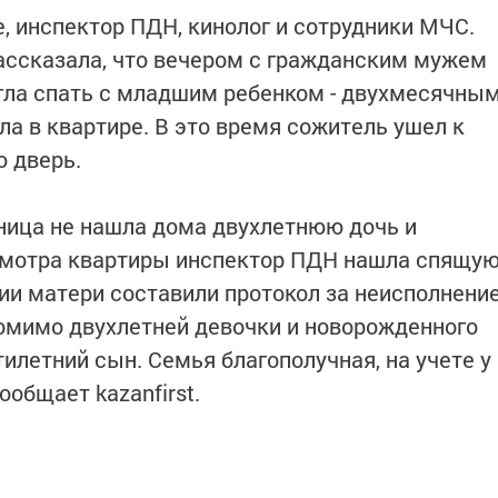
, инспектор ПДН, кинолог и сотрудники МЧС.
ассказала, что вечером с гражданским мужем
егла спать с младшим ребенком - двухмесячны
а в квартире. В это время сожитель ушел к
ю дверь.
ница не нашла дома двухлетнюю дочь и
смотра квартиры инспектор ПДН нашла спящу
нии матери составили протокол за неисполнени
омимо двухлетней девочки и новорожденного
илетний сын. Семья благополучная, на учете у
ообщает kazanfirst.