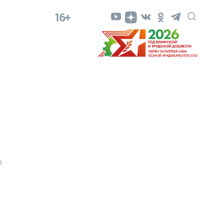
16+
0