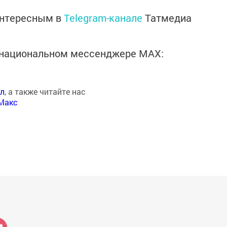
интересным в
Telegram-канале
Татмедиа
в национальном мессенджере MАХ:
ал
, а также читайте нас
Макс