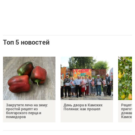
Топ 5 новостей
Закрутите лечо на зиму:
День двора в Камских
Рецепты
простой рецепт из
Полянах: как прошел
пригото
болгарского перца и
домашн
помидоров
Камски