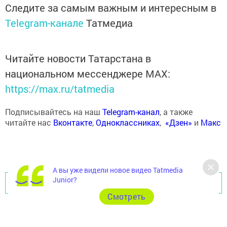
Следите за самым важным и интересным в
Telegram-канале
Татмедиа
Читайте новости Татарстана в
национальном мессенджере MАХ:
https://max.ru/tatmedia
Подписывайтесь на наш
Telegram-канал
, а также
читайте нас
Вконтакте
,
Одноклассниках
,
«Дзен»
и
Макс
А вы уже видели новое видео Tatmedia
Junior?
Перейти на страницу новости
Cмотреть