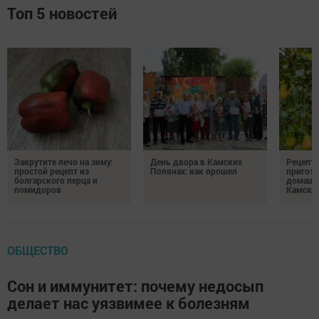
Топ 5 новостей
Закрутите лечо на зиму:
День двора в Камских
Рецепты
простой рецепт из
Полянах: как прошел
пригото
болгарского перца и
домашн
помидоров
Камски
ОБЩЕСТВО
Сон и иммунитет: почему недосып
делает нас уязвимее к болезням