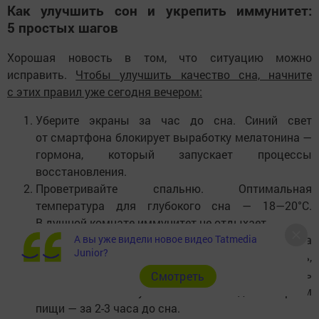
Как улучшить сон и укрепить иммунитет:
5 простых шагов
Хорошая новость в том, что ситуацию можно
исправить.
Чтобы улучшить качество сна, начните
с этих правил уже сегодня вечером:
Уберите экраны за час до сна. Синий свет
от смартфона блокирует выработку мелатонина —
гормона, который запускает процессы
восстановления.
Проветривайте спальню. Оптимальная
температура для глубокого сна — 18—20°C.
В душной комнате иммунитет не отдыхает.
А вы уже видели новое видео Tatmedia
Не ешьте плотно на ночь. Тяжелая пища
Junior?
заставляет пищеварительную систему работать,
вместо того чтобы дать организму возможность
Cмотреть
заниматься иммунитетом. Последний прием
пищи — за 2-3 часа до сна.