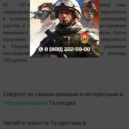
№ 137-ФЗ до 01.03.2031 года любой член
садоводческого товарищества вправе обратиться
в исполнительный комитет по месту нахождения
участка и получить постановление о предоставлении
земельного участка в собственность бесплатно. После
получения такого постановления нужно обратиться
в Росреестр Татарстана, представив указанное
постановление и уплатив госпошлину в размере
700 рублей.
Следите за самым важным и интересным в
Telegram-канале
Татмедиа
Читайте новости Татарстана в