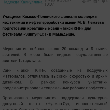
Надежда Халиуллина,
417
0
0
13:07
Учащиеся Камско-Полянского филиала колледжа
нефтехимии и нефтепереработки имени М. В. Лемаева
подготовили креативные сани «Такси КНН» для
фестиваля «SunnyФЕСТ» в Мамадыше.
Мероприятие собрало около 20 команд и 8 тысяч
зрителей. В жюри были видные государственные
деятели Татарстана.
Сани «Такси КНН», созданные из подручных
материалов, отличались высокой скоростью и ярким
дизайном. В рамках конкурса участники
продемонстрировали современные рабочие профессии.
Организацию мероприятия поддержали культурно-
досуговый центр «Чулман-Су», исполнительный
комитет Камских Полян и частные предприниматели.