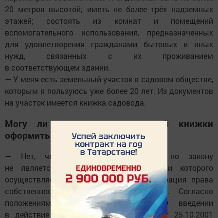
20 метров высотой; иметь не более трёх надземных
этажей; состоять из комнат и помещений
вспомогательного использования, предназначенных
для удовлетворения гражданами бытовых и иных
нужд, связанных с их проживанием
в соответствующем здании.
— У меня есть земельный участок в садовом обществе,
которым я пользуюсь уже более 20 лет. Из документов
на участок имеется книжка садовода.
Могу ли я на основании этой книжки
оформить землю в собственность?
— Нет, членская книжка садовода по закону
не является документом, на основании которого
осуществляется государственная регистрация права
собственности на земельный участок. Согласно
положениям Федерального закона «О введении
в действие Земельного кодекса РФ» от 25.10.2001