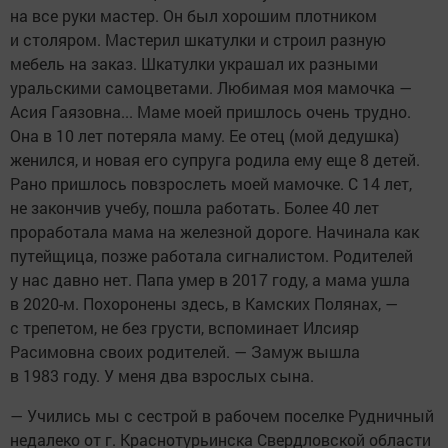
на все руки мастер. Он был хорошим плотником
и столяром. Мастерил шкатулки и строил разную
мебель на заказ. Шкатулки украшал их разными
уральскими самоцветами. Любимая моя мамочка —
Асия Гаязовна... Маме моей пришлось очень трудно.
Она в 10 лет потеряла маму. Ее отец (мой дедушка)
женился, и новая его супруга родила ему еще 8 детей.
Рано пришлось повзрослеть моей мамочке. С 14 лет,
не закончив учебу, пошла работать. Более 40 лет
проработала мама на железной дороге. Начинала как
путейщица, позже работала сигналистом. Родителей
у нас давно нет. Папа умер в 2017 году, а мама ушла
в 2020-м. Похоронены здесь, в Камских Полянах, —
с трепетом, не без грусти, вспоминает Илсияр
Расимовна своих родителей. — Замуж вышла
в 1983 году. У меня два взрослых сына.
— Учились мы с сестрой в рабочем поселке Рудничный
недалеко от г. Краснотурьинска Свердловской области