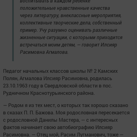
воспитывать в каждом ребенке
положительные нравственные качества
через литературу, внеклассные мероприятия,
коллективные творческие дела, собственный
пример. Учу разумно оценивать различные
жизненные ситуации, с которыми приходится
встречаться моим детям, — говорит Илсияр
Расимовна Агмалова.
Педагог начальных классов школы № 2 Камских
Полян, Агмалова Илсияр Расимовна, родилась
23.10.1963 году в Свердловской области в пос.
Рудничном Краснотурьинского района.
— Родом я из тех мест, о которых так хорошо сказано
в сказах П. П. Бажова. Моя родословная пересекается
с родословной Данилы Мастера, — с интересных
фактов начинает свою автобиографию Илсияр
Расимовна. — Отец мой, Расим Лугманович, тоже —