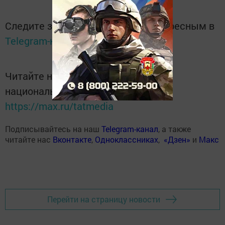
Следите за самым важным и интересным в
Telegram-канале
Татмедиа
Читайте новости Татарстана в
национальном мессенджере MАХ:
https://max.ru/tatmedia
Подписывайтесь на наш
Telegram-канал
, а также
читайте нас
Вконтакте
,
Одноклассниках
,
«Дзен»
и
Макс
Перейти на страницу новости