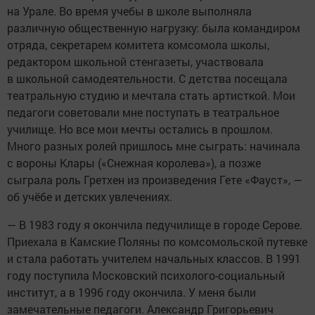
на Урале. Во время учебы в школе выполняла
различную общественную нагрузку: была командиром
отряда, секретарем комитета комсомола школы,
редактором школьной стенгазеты, участвовала
в школьной самодеятельности. С детства посещала
театральную студию и мечтала стать артисткой. Мои
педагоги советовали мне поступать в театральное
училище. Но все мои мечты остались в прошлом.
Много разных ролей пришлось мне сыграть: начинала
с вороны Клары («Снежная королева»), а позже
сыграла роль Гретхен из произведения Гете «Фауст», —
об учёбе и детских увлечениях.
— В 1983 году я окончила педучилище в городе Серове.
Приехала в Камские Поляны по комсомольской путевке
и стала работать учителем начальных классов. В 1991
году поступила Московский психолого-социальный
институт, а в 1996 году окончила. У меня были
замечательные педагоги. Александр Григорьевич