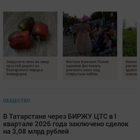
Закрутите лечо на зиму:
Жители Камских Полян
Кинолог
простой рецепт из
оценили фестиваль
рассказ
болгарского перца и
уличного кино под
адаптир
помидоров
открытым небом
новому
ОБЩЕСТВО
В Татарстане через БИРЖУ ЦТС в I
квартале 2026 года заключено сделок
на 3,08 млрд рублей