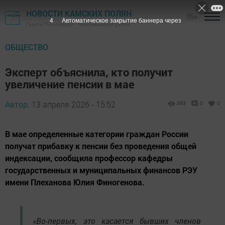
НОВОСТИ КАМСКИХ ПОЛЯН
16+
3
Автоматическое закрытие баннера через
Газета "Посинформ" - Нижнекамский район
ОБЩЕСТВО
Эксперт объяснила, кто получит
увеличение пенсии в мае
Автор,
13 апреля 2026 - 15:52
393
0
0
В мае определенные категории граждан России
получат прибавку к пенсии без проведения общей
индексации, сообщила профессор кафедры
государственных и муниципальных финансов РЭУ
имени Плеханова Юлия Финогенова.
«Во-первых, это касается бывших членов