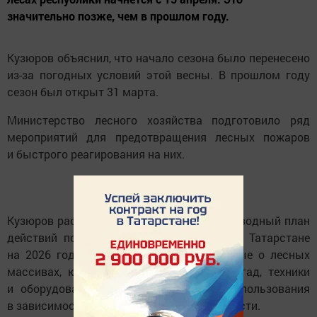
значительно позже, чем в прошлом году.
Кузюров объяснил, что начало сезона было перенесено
из-за погодных условий этой весны. В прошлом году
сезон был открыт 31 марта.
Министерство лесного хозяйства подготовило ряд
мероприятий для предотвращения лесных пожаров
и быстрого реагирования на них.
Кузюров рассказал, что был разработан сводный план
действий по тушению лесных пожаров в Татарстане
на 2026 год. В этом плане учтены данные о лесных
массивах, количестве лесопожарных бригад, техники
и оборудования, а также порядок их использования
в зависимости от уровня пожарной опасности.