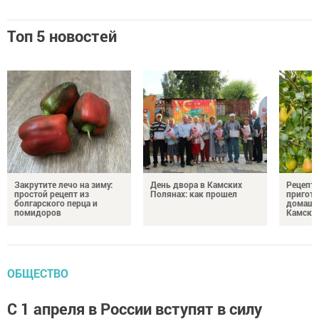
Топ 5 новостей
Закрутите лечо на зиму:
День двора в Камских
Рецепты
простой рецепт из
Полянах: как прошел
пригото
болгарского перца и
домашн
помидоров
Камски
ОБЩЕСТВО
С 1 апреля в России вступят в силу