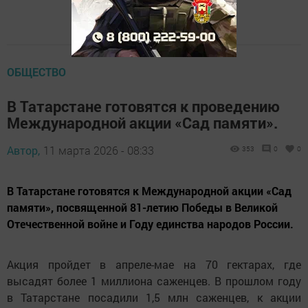
ОБЩЕСТВО
В Татарстане готовятся к проведению
Международной акции «Сад памяти».
Автор,
11 марта 2026 - 08:33
353
0
0
В Татарстане готовятся к Международной акции «Сад
памяти», посвященной 81-летию Победы в Великой
Отечественной войне и Году единства народов России.
Акция пройдет в апреле-мае на 70 гектарах, где
высадят более 1 миллиона саженцев. В прошлом году
в Татарстане посадили 1,5 млн саженцев, к акции