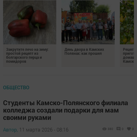
Закрутите лечо на зиму:
День двора в Камских
Рецепты
простой рецепт из
Полянах: как прошел
пригото
болгарского перца и
домашн
помидоров
Камски
ОБЩЕСТВО
Студенты Камско-Полянского филиала
колледжа создали подарки для мам
своими руками
Автор,
11 марта 2026 - 08:16
380
0
0