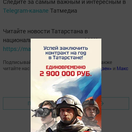
Следите за самым важным и интересным в
Telegram-канале
Татмедиа
Читайте новости Татарстана в
национальном мессенджере MАХ:
https://max.ru/tatmedia
Подписывайтесь на наш
Telegram-канал
, а также
читайте нас
Вконтакте
,
Одноклассниках
,
«Дзен»
и
Макс
Перейти на страницу новости