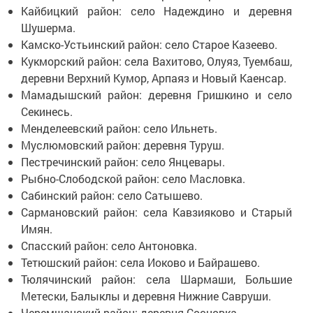
Кайбицкий район: село Надеждино и деревня
Шушерма.
Камско-Устьинский район: село Старое Казеево.
Кукморский район: села Вахитово, Олуяз, Туембаш,
деревни Верхний Кумор, Арпаяз и Новый Каенсар.
Мамадышский район: деревня Гришкино и село
Секинесь.
Менделеевский район: село Ильнеть.
Муслюмовский район: деревня Туруш.
Пестречинский район: село Янцевары.
Рыбно-Слободской район: село Масловка.
Сабинский район: село Сатышево.
Сармановский район: села Кавзияково и Старый
Имян.
Спасский район: село Антоновка.
Тетюшский район: села Иоково и Байрашево.
Тюлячинский район: села Шармаши, Большие
Метески, Балыклы и деревня Нижние Савруши.
Черемшанский район: деревня Сосновка.