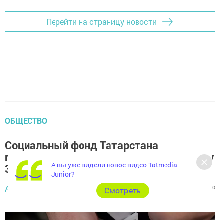
Перейти на страницу новости
ОБЩЕСТВО
Социальный фонд Татарстана
поддерживает семьи с детьми на сумму
А вы уже видели новое видео Tatmedia
36 млрд рублей
Junior?
Автор,
1 июня 2026 - 13:46
302
0
0
Cмотреть