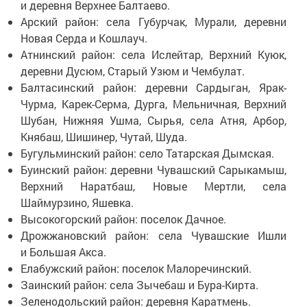
и деревня Верхнее Балтаево.
Арский район: села Губурчак, Мурали, деревни
Новая Серда и Кошлауч.
Атнинский район: села Ислейтар, Верхний Куюк,
деревни Дусюм, Старый Узюм и Чембулат.
Балтасинский район: деревни Сардыган, Ярак-
Чурма, Карек-Серма, Дурга, Мельничная, Верхний
Шубан, Нижняя Ушма, Сырья, села Атня, Арбор,
Княбаш, Шишинер, Чутай, Шуда.
Бугульминский район: село Татарская Дымская.
Буинский район: деревни Чувашский Сарыкамыш,
Верхний Наратбаш, Новые Мертли, села
Шаймурзино, Яшевка.
Высокогорский район: поселок Дачное.
Дрожжановский район: села Чувашские Ишли
и Большая Акса.
Елабужский район: поселок Малоречинский.
Заинский район: села Зычебаш и Бура-Кирта.
Зеленодольский район: деревня Каратмень.