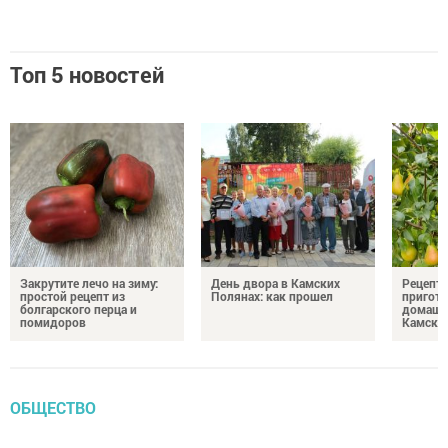
Топ 5 новостей
Закрутите лечо на зиму:
День двора в Камских
Рецепты
простой рецепт из
Полянах: как прошел
пригото
болгарского перца и
домашн
помидоров
Камски
ОБЩЕСТВО