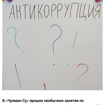
В «Чулман-Су» прошло необычное занятие по