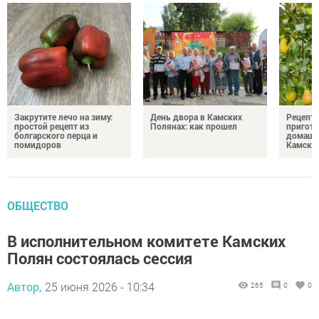
Закрутите лечо на зиму:
День двора в Камских
Рецепты
простой рецепт из
Полянах: как прошел
пригото
болгарского перца и
домашн
помидоров
Камски
ОБЩЕСТВО
В исполнительном комитете Камских
Полян состоялась сессия
Автор,
25 июня 2026 - 10:34
265
0
0