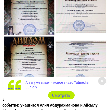
А вы уже видели новое видео Tatmedia
Junior?
Cмотреть
В Камскополянской школе № 1 очередное радостное
событие: учащиеся Алия Абдурахманова и Айсылу