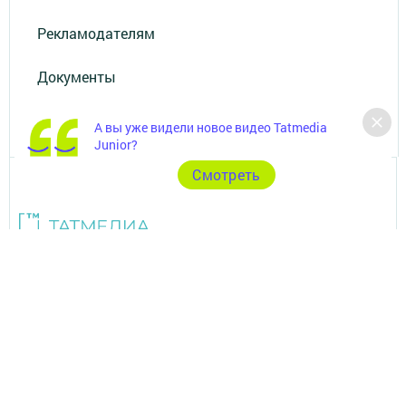
Рекламодателям
Документы
Разное
А вы уже видели новое видео Tatmedia
Junior?
Cмотреть
Телефон АО «ТАТМЕДИА»:
(843) 222 09 84
16+
© 2011 - 2026. Посинформ. Все права защищены.
© ТАТМЕДИА. Все материалы, размещенные на сайте, защищены
законом.
Перепечатка, воспроизведение и распространение в любом объеме
информации,