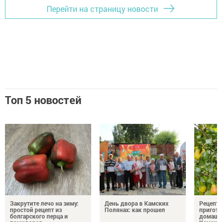
Перейти на страницу новости
Топ 5 новостей
Закрутите лечо на зиму:
День двора в Камских
Рецепты
простой рецепт из
Полянах: как прошел
пригото
болгарского перца и
домашн