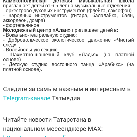
Камскополянская детская музыкальная школа
приглашает детей от 6,5 лет на музыкальные отделения:
- оркестрово-духовых инструментов (флейта, саксофон)
- народных инструментов (гитара, балалайка, баян,
аккордеон, домра)
- фортепьянное
Молодежный центр «Алан»
приглашает детей в:
- Вокально-театральную студию;
- Добровольческое экологическое движение «Чистый
след»
- Волейбольную секцию
- Шахматно-шашечный клуб «Ладья» (на платной
основе)
- Детскую студию восточного танца «Арабикс» (на
платной основе).
Следите за самым важным и интересным в
Telegram-канале
Татмедиа
Читайте новости Татарстана в
национальном мессенджере MАХ: