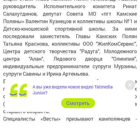
руководитель Исполнительного комитета Ринат
Салахутдинов, депутат Совета МО «пгт Камские
Поляны» Валентин Кузнецов и коллективы школы №1 и
Детско-юношеской спортивной школы. За ними
последовали заместитель Главы Камских Полян
Татьяна Краснова, коллективы ООО "ЖилКомСервис",
Центра детского творчества "Радуга", Молодежного
центра "Алан", Ледового дворца "Олимпия",
индивидуальные предприниматели супруги Мурзины,
супруги Савины и Ирина Артемьева.
В первую очередь помощь будет оказана
А вы уже видели новое видео Tatmedia
первоклассникам из малообеспеченных, многодетных
Junior?
семей и тем, кто попал в трудную жизненную ситуацию
Cмотреть
(всего их 31). Не останутся без поддержки и ребята
старшего возраста.
Специалисты «Весты» призывают камполянцев -
руководителей учреждений, организаций и
предприятий, индивидуальных предпринимателей -