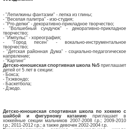
- "Лепилкины фантазии" - лепка из глины;
- "Веселая палитра" - изо-студия;
- "Pro-делки" - декоративно-прикладное творчество;
- "Волшебный сундучок" - декоративно-прикладное
творчество;
- "Импульс" - хореография;
- "Город песен" - вокально-инструментальное
творчество;
- "Детская районная Дума" - социально-педагогическое
напрвление;
- "Картинг"
Детско-юношеская спортивная школа №5
приглашает
детей от 5 лет в секции:
- Бокса;
- Тхэквондо;
- Баскетбола;
- Дзюдо.
Детско-юношеская спортивная школа по хоккею с
шайбой и фигурному катанию
приглашает в
хоккейные секции мальчиков
2007-2008 г.р.; 2009-2010
г.р.; 2011-2012 г.р.; а также девочек 2002-2004 г.р.