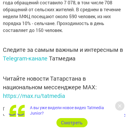
года обращений составило 7 078, в том числе 708
обращений от сельских жителей. В среднем в течение
недели МФЦ посещают около 590 человек, из них
порядка 10% - сельчане. Проходимость в день
составляет до 150 человек.
Следите за самым важным и интересным в
Telegram-канале
Татмедиа
Читайте новости Татарстана в
национальном мессенджере MАХ:
https://max.ru/tatmedia
А вы уже видели новое видео Tatmedia
Подписывайтесь на наш
Telegram-канал
, а также
Junior?
читайте нас
Вконтакте
,
Одноклассниках
,
«Дзен»
и
Макс
Cмотреть