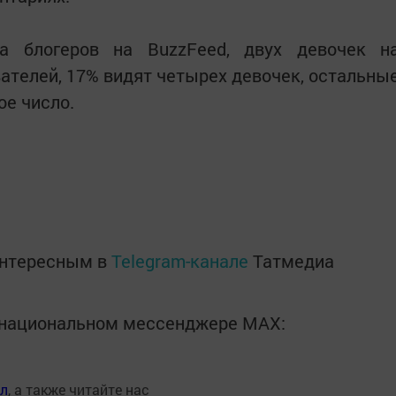
са блогеров на BuzzFeed, двух девочек н
ателей, 17% видят четырех девочек, остальны
ое число.
интересным в
Telegram-канале
Татмедиа
в национальном мессенджере MАХ:
ал
, а также читайте нас