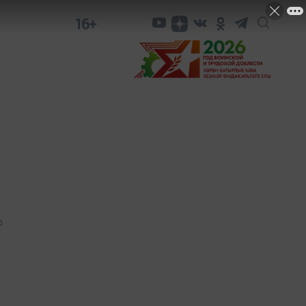
16+
0