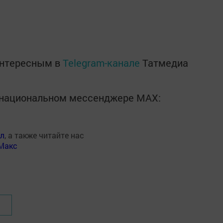
интересным в
Telegram-канале
Татмедиа
в национальном мессенджере MАХ:
ал
, а также читайте нас
Макс