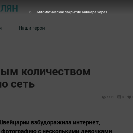
ОЛЯН
5
Автоматическое закрытие баннера через
м
Наши герои
ным количеством
о сеть
1111
0
Швейцарии взбудоражила интернет,
m фотографию с несколькими девочками,