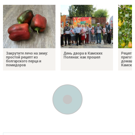
Закрутите лечо на зиму:
День двора в Камских
Рецепты
простой рецепт из
Полянах: как прошел
пригото
болгарского перца и
домашн
помидоров
Камски