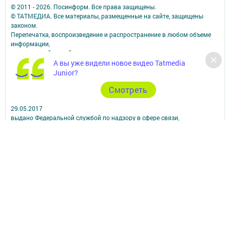
© 2011 - 2026. Посинформ. Все права защищены.
© ТАТМЕДИА. Все материалы, размещенные на сайте, защищены
законом.
Перепечатка, воспроизведение и распространение в любом объеме
информации,
размещенной на сайте, возможна только с письменного согласия
А вы уже видели новое видео Tatmedia
редакций СМИ.
При поддержке Республиканского агентства по печати и массовым
Junior?
коммуникациям.
Cмотреть
Наименование СМИ: Посинформ
№ свидетельства о регистрации СМИ, дата: ЭЛ № ФС 77 - 69869 от
29.05.2017
выдано Федеральной службой по надзору в сфере связи,
информационных технологий и массовых коммуникаций
ФИО главного редактора: Халиуллина Надежда Михайловна
Адрес редакции: 423564, Российская Федерация, Республика
Татарстан, Нижнекамский район, пгт Камские Поляны, д. 1/18А,
помещение 102.
Телефон редакции: +7(8555) 33-60-60
Электронная почта редакции: posinform@yandex.ru
Для сообщений о фактах коррупции: posinform@yandex.ru
Учредитель СМИ: АО «ТАТМЕДИА»
Антикоррупционная политика
АО «ТАТМЕДИА» использует «cookie»
для персонализации сервисов и