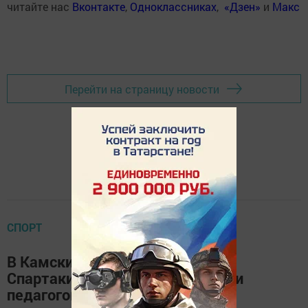
читайте нас
Вконтакте
,
Одноклассниках
,
«Дзен»
и
Макс
Перейти на страницу новости
СПОРТ
В Камских Полянах прошла XV
Спартакиада по волейболу среди
педагогов