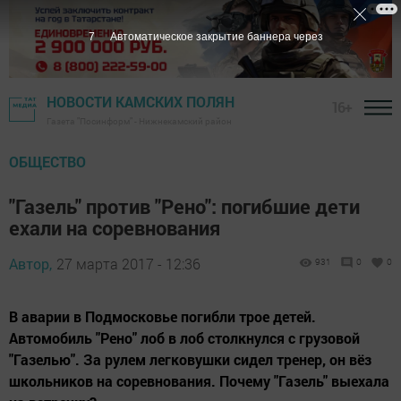
6
Автоматическое закрытие баннера через
НОВОСТИ КАМСКИХ ПОЛЯН
16+
Газета "Посинформ" - Нижнекамский район
ОБЩЕСТВО
"Газель" против "Рено": погибшие дети
ехали на соревнования
Автор,
27 марта 2017 - 12:36
931
0
0
В аварии в Подмосковье погибли трое детей.
Автомобиль "Рено" лоб в лоб столкнулся с грузовой
"Газелью". За рулем легковушки сидел тренер, он вёз
школьников на соревнования. Почему "Газель" выехала