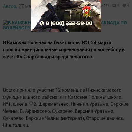
Автор,
27 марта 2017 - 10:08
965
0
0
В Камских Полянах на базе школы №1 24 марта
прошли муниципальные соревнования по волейболу в
зачет XV Спартакиады среди педагогов.
Всего приняло участие 12 команд из Нижнекамского
муниципального района: пгт Камские Поляны школа
№1, школа №2, Шереметьево, Нижняя Уратьма, Верхние
Челны, Б. Афанасово, Сухарево, Верхняя Уратьма,
Сухарево, Верхние Челны (интернат), Старошешминск,
Шингальчи.