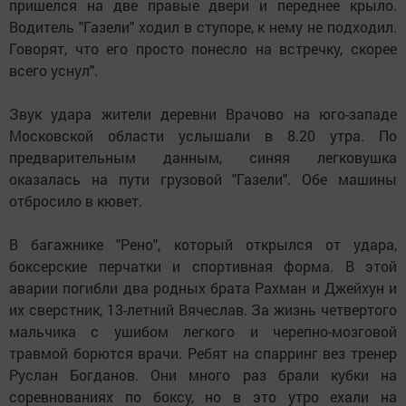
пришелся на две правые двери и переднее крыло.
Водитель "Газели" ходил в ступоре, к нему не подходил.
Говорят, что его просто понесло на встречку, скорее
всего уснул".
Звук удара жители деревни Врачово на юго-западе
Московской области услышали в 8.20 утра. По
предварительным данным, синяя легковушка
оказалась на пути грузовой "Газели". Обе машины
отбросило в кювет.
В багажнике "Рено", который открылся от удара,
боксерские перчатки и спортивная форма. В этой
аварии погибли два родных брата Рахман и Джейхун и
их сверстник, 13-летний Вячеслав. За жизнь четвертого
мальчика с ушибом легкого и черепно-мозговой
травмой борются врачи. Ребят на спарринг вез тренер
Руслан Богданов. Они много раз брали кубки на
соревнованиях по боксу, но в это утро ехали на