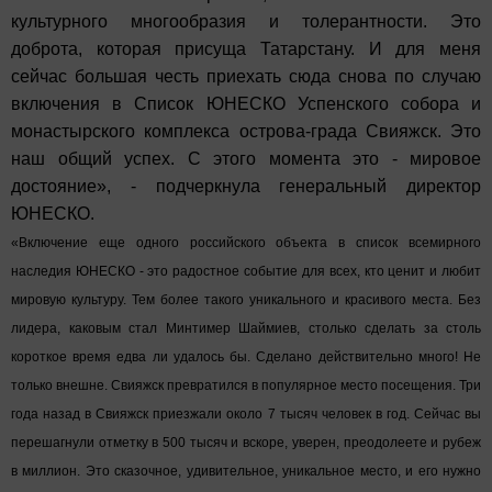
культурного многообразия и толерантности. Это
доброта, которая присуща Татарстану. И для меня
сейчас большая честь приехать сюда снова по случаю
включения в Список ЮНЕСКО Успенского собора и
монастырского комплекса острова-града Свияжск. Это
наш общий успех. С этого момента это - мировое
достояние», - подчеркнула генеральный директор
ЮНЕСКО.
«Включение еще одного российского объекта в список всемирного
наследия ЮНЕСКО - это радостное событие для всех, кто ценит и любит
мировую культуру. Тем более такого уникального и красивого места. Без
лидера, каковым стал Минтимер Шаймиев, столько сделать за столь
короткое время едва ли удалось бы. Сделано действительно много! Не
только внешне. Свияжск превратился в популярное место посещения. Три
года назад в Свияжск приезжали около 7 тысяч человек в год. Сейчас вы
перешагнули отметку в 500 тысяч и вскоре, уверен, преодолеете и рубеж
в миллион. Это сказочное, удивительное, уникальное место, и его нужно