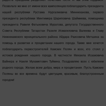
Позвольте же мне от имени всех камполянцев поблагодарить президента
нашей республики Рустама Нургалиевича Минниханова, первого
президента республики Минтимера Шариповича Шаймиева, помощника
президента Равиля Фатыховича Муратова, депутата Государственного
Совета Республики Татарстан Разиля Исмагиловича Валеева и Главу
Нижнекамского муниципального района Айдара Раисовича Метшина за
помощь в развитии и процветании нашего города. Также мне хочется
поблагодарить первостроителей Камских Полян и всех, кто стоял у
истоков рождения нашего города. В частности Михаила Исааковича
Вайнера и Наиля Мухаметович Туйкина. Поздравляю всех с юбилеем
родного города. Желаю всем добра, мира и процветания. Пусть Камские
Поляны во все времена будут цветущим, красивым, благоустроенным
городом!