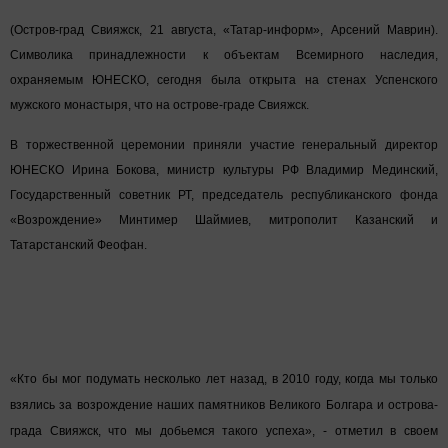
(Остров-град Свияжск, 21 августа, «Татар-информ», Арсений Маврин).
Символика принадлежности к объектам Всемирного наследия,
охраняемым ЮНЕСКО, сегодня была открыта на стенах Успенского
мужского монастыря, что на острове-граде Свияжск.
В торжественной церемонии приняли участие генеральный директор
ЮНЕСКО Ирина Бокова, министр культуры РФ Владимир Мединский,
Государственный советник РТ, председатель республиканского фонда
«Возрождение» Минтимер Шаймиев, митрополит Казанский и
Татарстанский Феофан.
«Кто бы мог подумать несколько лет назад, в 2010 году, когда мы только
взялись за возрождение наших памятников Великого Болгара и острова-
града Свияжск, что мы добьемся такого успеха», - отметил в своем