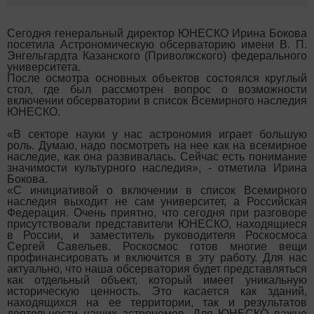
Сегодня генеральный директор ЮНЕСКО Ирина Бокова
посетила Астрономическую обсерваторию имени В. П.
Энгельгардта Казанского (Приволжского) федерального
университета.
После осмотра основных объектов состоялся круглый
стол, где был рассмотрен вопрос о возможности
включении обсерватории в список Всемирного наследия
ЮНЕСКО.
«В секторе науки у нас астрономия играет большую
роль. Думаю, надо посмотреть на нее как на всемирное
наследие, как она развивалась. Сейчас есть понимание
значимости культурного наследия», - отметила Ирина
Бокова.
«С инициативой о включении в список Всемирного
наследия выходит не сам университет, а Российская
Федерация. Очень приятно, что сегодня при разговоре
присутствовали представители ЮНЕСКО, находящиеся
в России, и заместитель руководителя Роскосмоса
Сергей Савельев. Роскосмос готов многие вещи
профинансировать и включится в эту работу. Для нас
актуально, что наша обсерватория будет представляться
как отдельный объект, который имеет уникальную
историческую ценность. Это касается как зданий,
находящихся на ее территории, так и результатов
деятельности наших астрономов. Для ЮНЕСКО важно