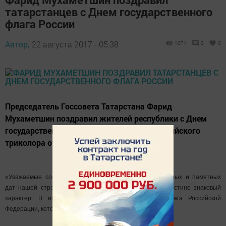
татарстанцев с Днем государственного
флага России
Автор,
22 августа 2017 - 05:38
1071
0
0
Председатель Госсовета Татарстана Фарид
Мухаметшин поздравил жителей республики с Днем
государственного флага России. День российского
триколора отмечается сегодня, 22 августа.
«Уважаемые соотечественники! В календаре праздничных и памятных
дат нашей страны есть праздники, которые носят поистине знаковый
характер. В их числе - День государственного флага Российской
Федерации, который отмечается 22 августа.