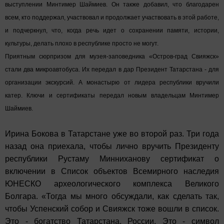
выступлении Минтимер Шаймиев. Он также добавил, что благодарен
всем, кто поддержал, участвовал и продолжает участвовать в этой работе,
и подчеркнул, что, когда речь идет о сохранении памяти, истории,
культуры, делать плохо в республике просто не могут.
Приятным сюрпризом для музея-заповедника «Остров-град Свияжск»
стали два микроавтобуса. Их передал в дар Президент Татарстана - для
организации экскурсий. А монастырю от лидера республики вручили
катер. Ключи и сертификаты передал новым владельцам Минтимер
Шаймиев.
Ирина Бокова в Татарстане уже во второй раз. Три года
назад она приехала, чтобы лично вручить Президенту
республики Рустаму Минниханову сертификат о
включении в Список объектов Всемирного наследия
ЮНЕСКО археологического комплекса Великого
Болгара. «Тогда мы много обсуждали, как сделать так,
чтобы Успенский собор и Свияжск тоже вошли в список.
Это - богатство Татарстана, России. Это - символ