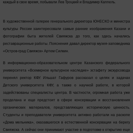
каждый в свое время, побывали Лев Троцкий и Владимир Каппель.
В художественной галерее генерального директора ЮНЕСКО и министра
культуры России заинтересовали самые ранние изображения Казани и
фотографии быта жителей Свияжска до того, как здесь начались
реставрационные работы. Пояснения давал директор музея-заповедника
«Остров-град Свияжск» Артем Силкин.
В информационно-образовательном центре Казанского федерального
университета «Всемирное культурное наследие» эстафету экскурсовода
перенял ректор КФУ. Ильшат Гафуров рассказал о целях и задачах
Детского университета КФУ, а также о научной работе, в которой
задействованы специалисты центра. В частности, огромная работа уже
проделана и еще предстоит в сфере консервации и восстановления
органических материалов, представляющих историческую ценность.
Студенты и преподаватели университета активно работали на раскопе
«Дома мельника», оказавшегося в естественной консервации на берегу
Свияжска. А сейчас они принимают участие в подготовке к открытию еще