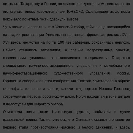
не только Татарстану и России, но являются и достоянием всего мира, на
его стенах теперь красуются знаки ЮНЕСКО. Скрывающее их до поры
покрывало почетные гости сдернули вместе.
Чуть позже они посетили сам Успенский собор, сейчас еще находящийся
на стадии реставрации. Уникальная настенная фресковая роспись XVI -
XVII веков, несмотря на почти 100 лет забвения, сохранилась неплохо.
Сейчас стенопись закрепляют, а слабые поврежденные участки,
совместными усилиями восстанавливают специалисты Татарского
специального научно-реставрационного управления и межобластного
научно-реставрационного художественного управления Москвы.
Гордостью собора являются изображения Святого Христофора в образе
кинокефала в основном зале и, как считают, портрет Иоанна Грозного,
современный первому российскому царю. Но он находится в зоне алтаря
и недоступен для широкого обзора.
Осмотрели гости также Никольскую церковь, побывали в музее
гражданской войны. Так получилось, что Свияжск оказался в эпицентре
первого этапа противостояния красного и белого движений, и здесь,