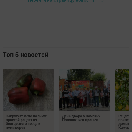
Топ 5 новостей
Закрутите лечо на зиму:
День двора в Камских
Рецепты
простой рецепт из
Полянах: как прошел
пригото
болгарского перца и
домашн
помидоров
Камски