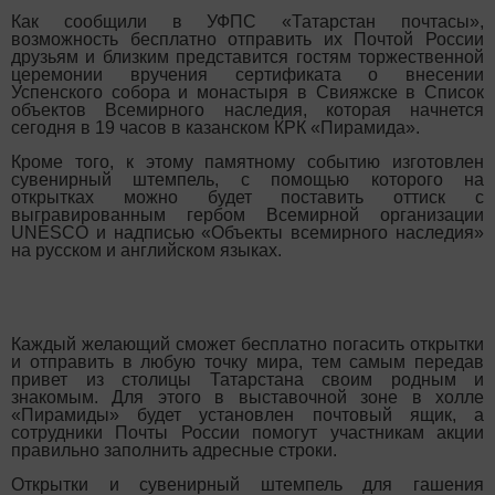
Как сообщили в УФПС «Татарстан почтасы»,
возможность бесплатно отправить их Почтой России
друзьям и близким представится гостям торжественной
церемонии вручения сертификата о внесении
Успенского собора и монастыря в Свияжске в Список
объектов Всемирного наследия, которая начнется
сегодня в 19 часов в казанском КРК «Пирамида».
Кроме того, к этому памятному событию изготовлен
сувенирный штемпель, с помощью которого на
открытках можно будет поставить оттиск с
выгравированным гербом Всемирной организации
UNESCO и надписью «Объекты всемирного наследия»
на русском и английском языках.
Каждый желающий сможет бесплатно погасить открытки
и отправить в любую точку мира, тем самым передав
привет из столицы Татарстана своим родным и
знакомым. Для этого в выставочной зоне в холле
«Пирамиды» будет установлен почтовый ящик, а
сотрудники Почты России помогут участникам акции
правильно заполнить адресные строки.
Открытки и сувенирный штемпель для гашения