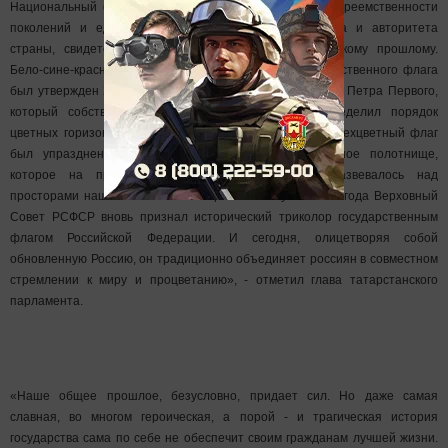
Национальный флаг - это символ государственности, преемственности
поколений и единства народа, воплощение престижа и авторитета
страны, свидетельство уважения к своему историческому прошлому.
Бело-сине-красный стяг в качестве российского государственного флага
был утвержден 20 января 1705 года указом императора Петра Первого,
который собственноручно начертал образец и определил порядок
цветных горизонтальных полос. В апреле 1918 года трехцветный флаг
был упразднен и заменен на революционное красное полотнище,
которое на протяжении последующих 70 лет развевалось над
просторами нашей необъятной страны. В августе 1991 года Верховный
Совет РСФСР вновь признал исторический триколор государственным
флагом Российской Федерации. И сегодня, олицетворяя собой
обновленную Россию, он традиционно объединяет россиян в совместном
стремлении к миру и процветанию», - отметил глава татарстанского
парламента.
«Наше общее прошлое, безусловно, придает сил. Но даже самая
славная, во многом героическая, а порой - и трагическая история
государства сама по себе не обеспечит своим гражданам лучшей жизни.