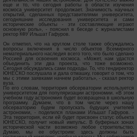
еще и то, что сегодня работы в области изучения
космоса университет продолжает. Значимость научных
открытий, сделанных представителями университета,
сегодняшние исследования университета и сами
исторические объекты - эти составляющие играют
основную роль», - пояснил в беседе с журналистами
ректор КФУ Ильшат Гафуров.
Он отметил, что на круглом столе также обсуждались
вопросы включения в число объектов Всемирного
нематериального наследия всего того, что было сделано
Россией для освоения космоса. «Может, нам удастся
объединить эти два проекта, что тоже возможно.
Сегодня обсуждались сами подходы. То, что гендиректор
ЮНЕСКО послушала и дала отмашку, говорит о том, что
мы с этими заявками начнем работать», - сказал ректор
вуза.
По его словам, территория обсерватории используется
университетом для популяризации астрономии. «В этом
учебном году астрономия будет возвращена в школьную
программу. Думаем, что в том числе через нашу
обсерваторию будем пропускать будущих учителей
астрономии, - поделился планами Ильшат Гафуров. -
Эта территория, если ей будет присвоен статус объекта
ЮНЕСКО, получит новый импульс. В буферных зонах
исторической части возможно любое строительство.
Думаю, мы ее обустроим: здесь должны быть
гостиничный комплекс, учебные классы. Мы собираемся