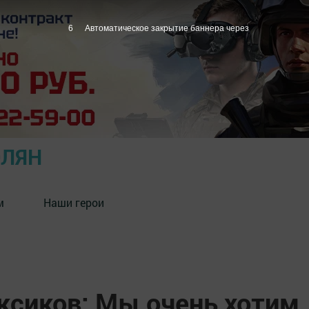
5
Автоматическое закрытие баннера через
ОЛЯН
м
Наши герои
ксиков: Мы очень хотим