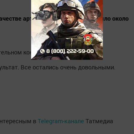
ачестве артистов выступить, а их было около
тельном концерте.
ультат. Все остались очень довольными.
интересным в
Telegram-канале
Татмедиа