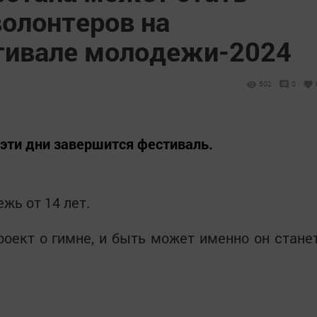
волонтеров на
тивале молодежи-2024
502
0
в эти дни завершится фестиваль.
жь от 14 лет.
роект о гимне, и быть может именно он стане