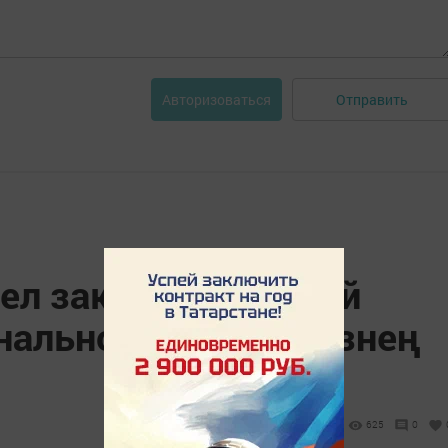
Отправить
Авторизоваться
мел заключительный
нального этапа «Безнең
625
0