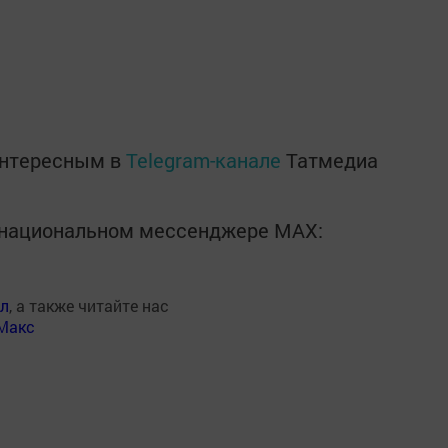
интересным в
Telegram-канале
Татмедиа
в национальном мессенджере MАХ:
ал
, а также читайте нас
Макс