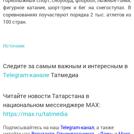
горнолыжный спорт, сноуборд, флорбол, лыжные гонки,
фигурное катание, шорт-трек и бег на снегоступах. В
соревнованиях поучаствуют порядка 2 тыс. атлетов из
100 стран.
Источник
Следите за самым важным и интересным в
Telegram-канале
Татмедиа
Читайте новости Татарстана в
национальном мессенджере MАХ:
https://max.ru/tatmedia
Подписывайтесь на наш
Telegram-канал
, а также
читайте нас
Вконтакте
,
Одноклассниках
,
«Дзен»
и
Макс