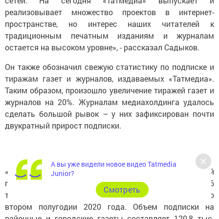
сетей. На сегодня «Татмедиа» выпускает и
реализовывает множество проектов в интернет-
пространстве, но интерес наших читателей к
традиционным печатным изданиям и журналам
остается на высоком уровне», - рассказал Садыков.
Он также обозначил свежую статистику по подписке и
тиражам газет и журналов, издаваемых «Татмедиа».
Таким образом, произошло увеличение тиражей газет и
журналов на 20%. Журналам медиахолдинга удалось
сделать большой рывок – у них зафиксирован почти
двукратный прирост подписки.
А вы уже видели новое видео Tatmedia
«По итогам подписной кампании за полугодие общий
Junior?
подписной тираж изданий «Татмедиа» составил 227,6
Cмотреть
тыс. экземпляров против 190,4 тыс. экземпляров во
втором полугодии 2020 года. Объем подписки на
районные и городские газеты составляет 120,8 тыс.