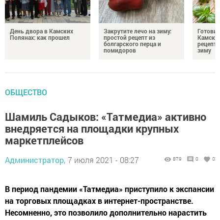
День двора в Камских
Закрутите лечо на зиму:
Готови
Полянах: как прошел
простой рецепт из
Камских
болгарского перца и
рецепты
помидоров
зиму
ОБЩЕСТВО
Шамиль Садыков: «Татмедиа» активно
внедряется на площадки крупных
маркетплейсов
Администратор,
7 июля 2021 - 08:27
879
0
0
В период пандемии «Татмедиа» приступило к экспансии
на торговых площадках в интернет-пространстве.
Несомненно, это позволило дополнительно нарастить