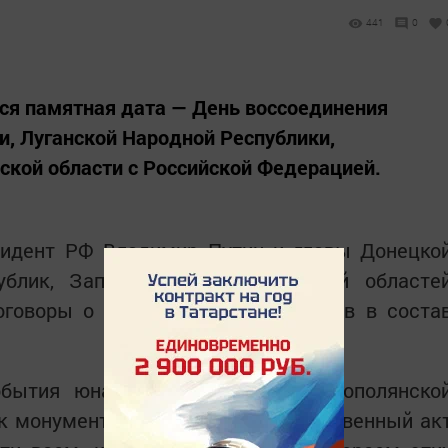
441
0
тся памятная дата — День воссоединения
, Луганской Народной Республики,
ской области с Российской Федерацией.
езидент РФ Владимир Путин и главы Донецко
ублик, Запорожской и Херсонской областе
говоры о вхождении этих регионов в соста
обытия юнармейцы отряда Камскополянско
к монументу Победы. Этот торжественный ак