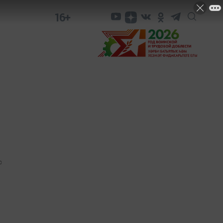
16+
0