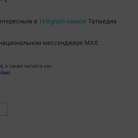
интересным в
Telegram-канале
Татмедиа
в национальном мессенджере MАХ:
ал
, а также читайте нас
Макс