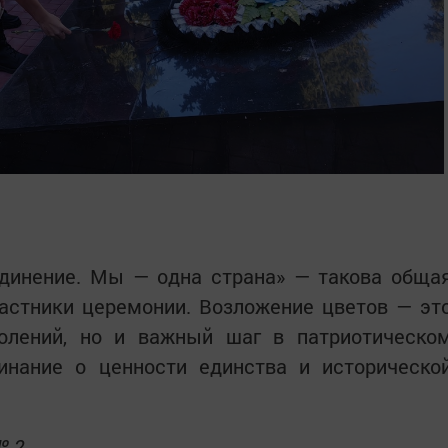
динение. Мы — одна страна» — такова обща
частники церемонии. Возложение цветов — эт
олений, но и важный шаг в патриотическо
инание о ценности единства и историческо
№ 2