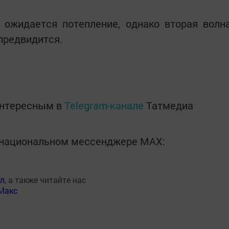
 ожидается потепление, однако вторая волн
 предвидится.
интересным в
Telegram-канале
Татмедиа
в национальном мессенджере MАХ:
ал
, а также читайте нас
Макс