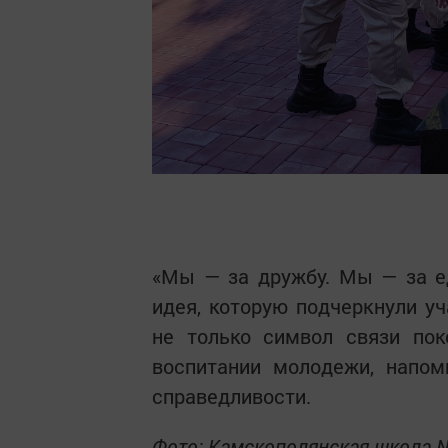
«Мы — за дружбу. Мы — за е
идея, которую подчеркнули у
не только символ связи пок
воспитании молодежи, напом
справедливости.
Фото: Камскополянская школа 