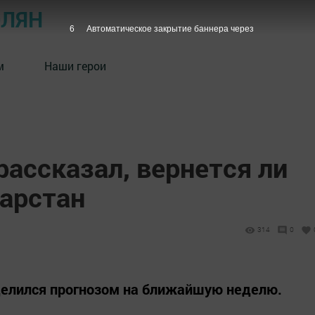
ОЛЯН
5
Автоматическое закрытие баннера через
м
Наши герои
ассказал, вернется ли
тарстан
314
0
делился прогнозом на ближайшую неделю.