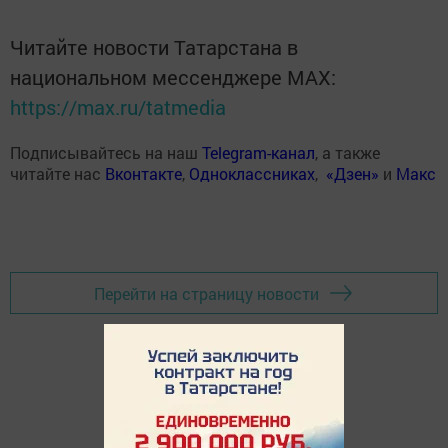
Читайте новости Татарстана в
национальном мессенджере MАХ:
https://max.ru/tatmedia
Подписывайтесь на наш
Telegram-канал
, а также
читайте нас
Вконтакте
,
Одноклассниках
,
«Дзен»
и
Макс
Перейти на страницу новости