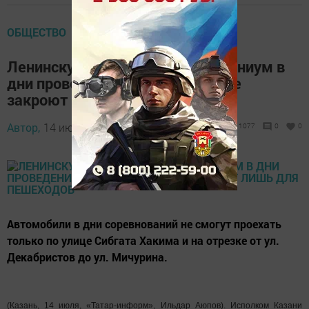
ОБЩЕСТВО
Ленинскую дамбу и мост Миллениум в
дни проведения Red Bull Air Race
закроют лишь для пешеходов
Автор,
14 июля 2017 - 10:45
1077
0
0
Автомобили в дни соревнований не смогут проехать
только по улице Сибгата Хакима и на отрезке от ул.
Декабристов до ул. Мичурина.
(Казань, 14 июля, «Татар-информ», Ильдар Аюпов). Исполком Казани