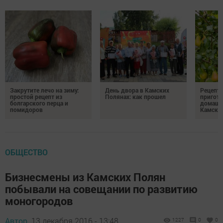
Закрутите лечо на зиму:
День двора в Камских
Рецепты
простой рецепт из
Полянах: как прошел
пригото
болгарского перца и
домашн
помидоров
Камски
ОБЩЕСТВО
Бизнесмены из Камских Полян
побывали на совещании по развитию
моногородов
Автор,
13 декабря 2016 - 13:48
1227
0
0