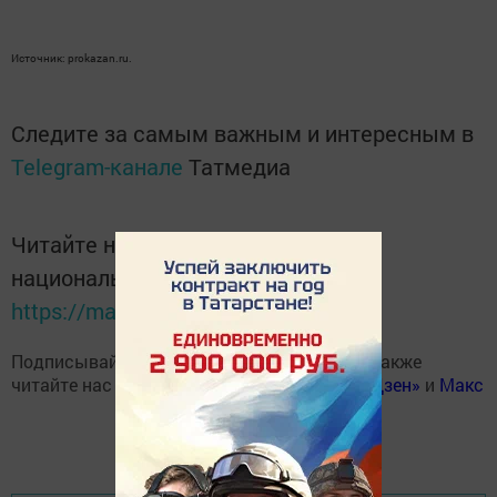
Источник: prokazan.ru.
Следите за самым важным и интересным в
Telegram-канале
Татмедиа
Читайте новости Татарстана в
национальном мессенджере MАХ:
https://max.ru/tatmedia
Подписывайтесь на наш
Telegram-канал
, а также
читайте нас
Вконтакте
,
Одноклассниках
,
«Дзен»
и
Макс