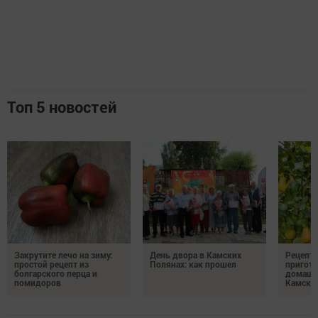
Топ 5 новостей
Закрутите лечо на зиму:
День двора в Камских
Рецепты
простой рецепт из
Полянах: как прошел
пригото
болгарского перца и
домашн
помидоров
Камски