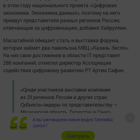
в этом году национального проекта «Цифровая
экономика. Экономика данных», поэтому на него
приедут представители разных регионов России,
отвечающие за цифровизацию, добавил Хайруллин.
Масштабной обещает стать и выставка форума,
которая займет два павильона МВЦ «Казань Экспо».
На них свои достижения в области IT представят
286 компаний, отметил директор Ассоциации
содействия цифровому развитию РТ Артем Сафин.
«Среди участников выставки компании
из 23 регионов России и других стран.
Субъекты-лидеры по представительству —
Московская область, Татарстан и Санкт-
Петербург. Участие в выставке — это
А вы уже видели новое видео Tatmedia
Junior?
возможность познакомиться с трендами
в отрасли, найти партнеров и заказчиков», —
Cмотреть