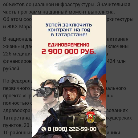
объектов социальной инфраструктуры. Значительная
часть программ на данный момент выполнена.
Об этом сообщил министр строительства, архитектуры
и ЖКХ Марат Айзатуллин.
В национальный проект «Продолжительная активная
жизнь» и две республиканские программы включены
226 медицинских учреждений. Общая сумма
финансирования составляет свыше 3 млрд 424 млн
рублей.
По федеральной программе «Модернизация
первичного звена здравоохранения» национального
проекта «Продолжительная и активная жизнь»
полностью отремонтирован 151 объект
здравоохранения в 37 муниципальных образованиях
Татарстана. В том числе 117 фельдшерско-акушерских
пунктов, 20 центральных районных больниц,
10 районных поликлиник и 4 детские поликлиники.