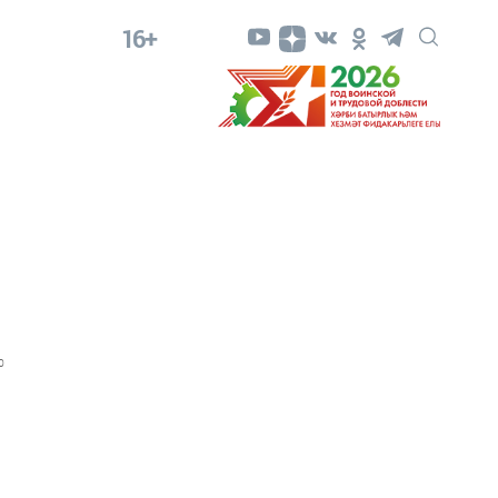
16+
0