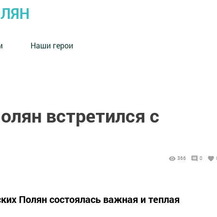
ОЛЯН
м
Наши герои
олян встретился с
366
0
ких Полян состоялась важная и теплая