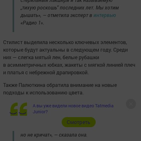
„тихую роскошь“ последних лет. Мы хотим
дышать», — отметила эксперт в
интервью
«Радио 1».
Стилист выделила несколько ключевых элементов,
которые будут актуальны в следующем году. Среди
них — слегка мятый лен, белые рубашки
в асимметричных юбках, жакеты с мягкой линией плеч
и платья с небрежной драпировкой.
Также Палюткина обратила внимание на новые
подходы к использованию цвета.
А вы уже видели новое видео Tatmedia
Junior?
«Заканчиваем с монохромом, надоело быть
„тотально бежевым“. Теперь играем
Cмотреть
в сложные пары, где цвета спорят,
но не кричат», — сказала она.