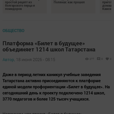
простой рецепт из
Полянах: как прошел
пригото
болгарского перца и
домашн
помидоров
Камски
ОБЩЕСТВО
Платформа «Билет в будущее»
объединяет 1214 школ Татарстана
Автор,
18 июня 2026 - 08:15
277
0
0
Даже в период летних каникул учебные заведения
Татарстана активно присоединяются к платформе
единой модели профориентации «Билет в будущее». На
сегодняшний день к проекту подключено 1214 школ,
3770 педагогов и более 125 тысяч учащихся.
Напомним, что проект «Билет в будущее»,