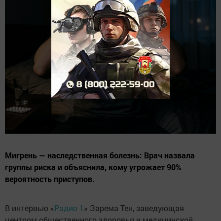
Мигрень — наследственная болезнь: Врач назвала
группы риска и объяснила, кому угрожает 90%
вероятность приступов.
В интервью «
Радио 1
» Зарема Тен, заведующая
центром общественного здоровья и медицинской