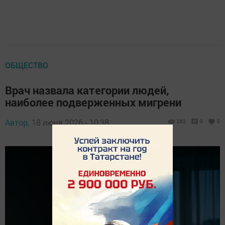
ОБЩЕСТВО
Врач назвала категории людей,
наиболее подверженных мигрени
Автор,
18 июня 2026 - 10:38
282
0
0