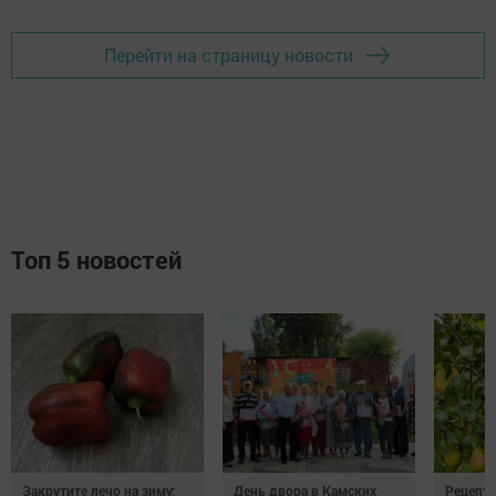
Перейти на страницу новости
Топ 5 новостей
Закрутите лечо на зиму:
День двора в Камских
Рецепты