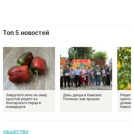
Топ 5 новостей
Закрутите лечо на зиму:
День двора в Камских
Рецепты
простой рецепт из
Полянах: как прошел
пригото
болгарского перца и
домашн
помидоров
Камски
ОБЩЕСТВО