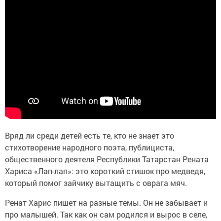
Вряд ли среди детей есть те, кто не знает это
стихотворение народного поэта, публициста,
общественного деятеля Республики Татарстан Рената
Хариса «Лап-лап»: это короткий стишок про медведя,
который помог зайчику вытащить с оврага мяч.
Ренат Харис пишет на разные темы. Он не забывает и
про малышей. Так как он сам родился и вырос в селе,