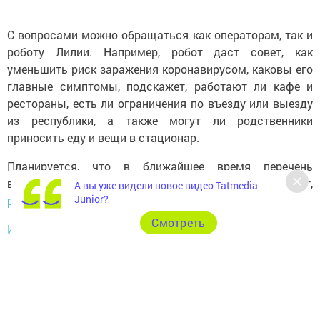
С вопросами можно обращаться как операторам, так и
роботу Лилии. Например, робот даст совет, как
уменьшить риск заражения коронавирусом, каковы его
главные симптомы, подскажет, работают ли кафе и
рестораны, есть ли ограничения по въезду или выезду
из республики, а также могут ли родственники
приносить еду и вещи в стационар.
Планируется, что в ближайшее время перечень
вопросов, на которые Лилия сможет дать ответ,
А вы уже видели новое видео Tatmedia
Junior?
расширится
до 163.
Cмотреть
Источник
Следите за самым важным и интересным в
Telegram-канале
Татмедиа