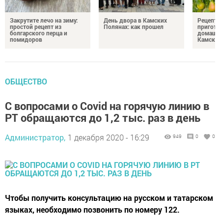
Закрутите лечо на зиму:
День двора в Камских
Рецепты
простой рецепт из
Полянах: как прошел
пригото
болгарского перца и
домашн
помидоров
Камски
ОБЩЕСТВО
С вопросами о Covid на горячую линию в
РТ обращаются до 1,2 тыс. раз в день
Администратор,
1 декабря 2020 - 16:29
949
0
0
Чтобы получить консультацию на русском и татарском
языках, необходимо позвонить по номеру 122.