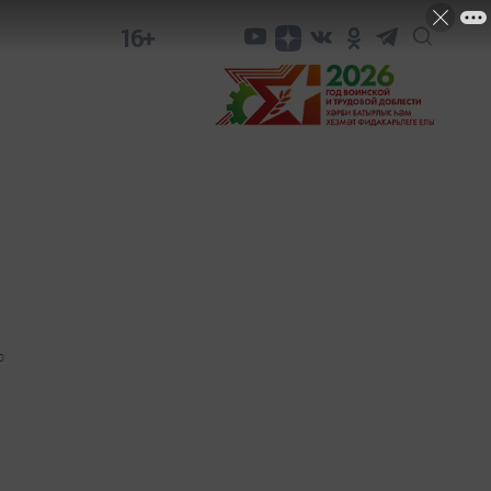
16+
0