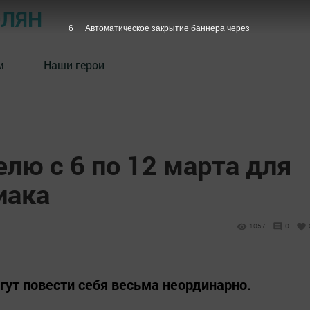
ОЛЯН
5
Автоматическое закрытие баннера через
м
Наши герои
елю с 6 по 12 марта для
иака
1057
0
гут повести себя весьма неординарно.