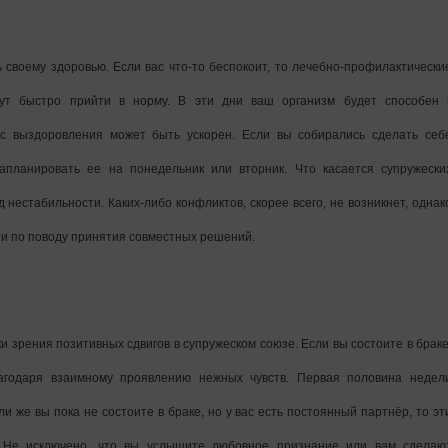
своему здоровью. Если вас что-то беспокоит, то лечебно-профилактически
ут быстро прийти в норму. В эти дни ваш организм будет способен 
 выздоровления может быть ускорен. Если вы собирались сделать себ
апланировать ее на понедельник или вторник. Что касается супружески
 нестабильности. Каких-либо конфликтов, скорее всего, не возникнет, однак
ти по поводу принятия совместных решений.
и зрения позитивных сдвигов в супружеском союзе. Если вы состоите в браке
агодаря взаимному проявлению нежных чувств. Первая половина недел
и же вы пока не состоите в браке, но у вас есть постоянный партнёр, то эт
. Не исключено, что вы услышите любовное признание или вам сделаю