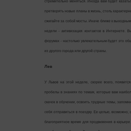
стремительно меняться. Иногда вам будет казать
претворять новые планы в жизнь, столь характер
сжигайте за собой мосты. Иначе ближе к выходным
недели - активизация контактов в Интернете. В
форумах - настолько увлекательным будет это о
из другого города или другой страны.
Лев
У Львов на этой неделе, скорее всего, появитс
пробелы в знаниях по темам, которые вам наибо
скачок в обучении, освоить трудные темы, запом
себя отправиться в поездку. Ее целью, возможно, 
благоприятное время для продвижения в карьере.