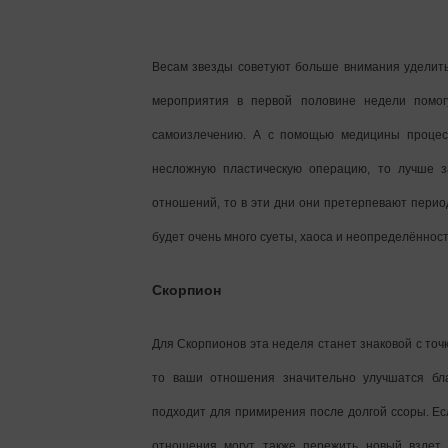
Весам звезды советуют больше внимания уделить 
мероприятия в первой половине недели помог
самоизлечению. А с помощью медицины процесс
несложную пластическую операцию, то лучше з
отношений, то в эти дни они претерпевают период
будет очень много суеты, хаоса и неопределённос
Скорпион
Для Скорпионов эта неделя станет знаковой с точк
то ваши отношения значительно улучшатся бл
подходит для примирения после долгой ссоры. Есл
отношения могут также пережить новый взлет