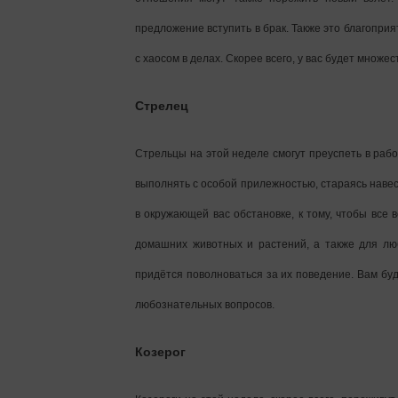
предложение вступить в брак. Также это благопри
с хаосом в делах. Скорее всего, у вас будет множе
Стрелец
Стрельцы на этой неделе смогут преуспеть в раб
выполнять с особой прилежностью, стараясь навес
в окружающей вас обстановке, к тому, чтобы вс
домашних животных и растений, а также для люб
придётся поволноваться за их поведение. Вам буд
любознательных вопросов.
Козерог