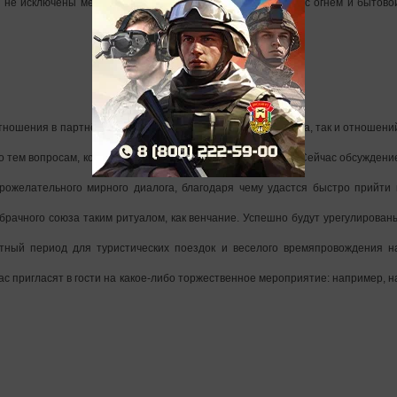
и не исключены мелкие травмы. Осторожнее обращайтесь с огнем и бытово
тношения в партнёрстве. Это касается как делового тандема, так и отношени
по тем вопросам, которые накопились за последнее время. Сейчас обсуждени
ожелательного мирного диалога, благодаря чему удастся быстро прийти 
брачного союза таким ритуалом, как венчание. Успешно будут урегулирован
тный период для туристических поездок и веселого времяпровождения н
ас пригласят в гости на какое-либо торжественное мероприятие: например, н