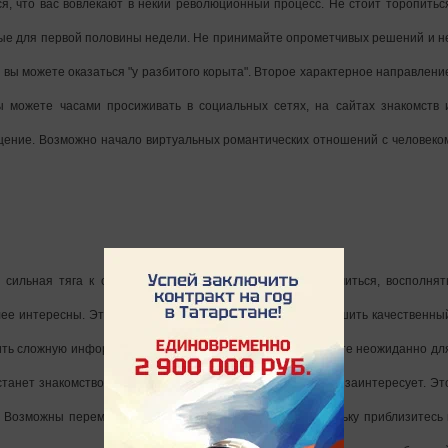
ся, что вас вовлекают в некий революционный процесс. Не стоит торопитьс
ные для первой половины недели. Не принимайте опрометчивых решений и н
 вы можете оказаться "у разбитого корыта". Второе характерное направлени
ы можете часами просиживать в социальных сетях, на сайтах знакомств 
бщение. Возможно начало виртуальных романтических отношений с человеко
я сильная тяга к обучению. Рекомендуется интенсивно учиться, восполнят
лее интересны. Эти дни хороши тем, что вы можете совершить качественны
нить сложную информацию. Также в начале недели вы можете неожиданно дл
станет знакомство с человеком, который вас чем-то сильно заинтересует. Эт
 Возможны перемены, в результате которых вы на ступеньку приблизитесь 