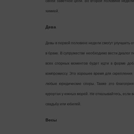
своей заветной цели. Во второй половине недел
химией.
Дева
Девы в первой половине недели смогут улучшить о
в браке. В супружестве необходимо вести диалог 
всех спорных моментов будет идти в форме добр
компромиссу. Это хорошее время для скрепления 
любые юридические споры. Также это благоприя
курортах у южных морей. Не отказывайтесь, если в
свадьбу или юбилей.
Весы