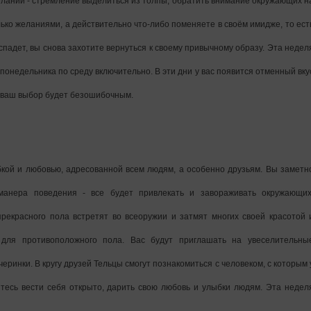
ланий - стремление выделиться из толпы, обратить внимание окружающих н
лько желаниями, а действительно что-либо поменяете в своём имидже, то ест
спадет, вы снова захотите вернуться к своему привычному образу. Эта недел
понедельника по среду включительно. В эти дни у вас появится отменный вку
у ваш выбор будет безошибочным.
бкой и любовью, адресованной всем людям, а особенно друзьям. Вы заметн
манера поведения - все будет привлекать и завораживать окружающих
екрасного пола встретят во всеоружии и затмят многих своей красотой 
для противоположного пола. Вас будут приглашать на увеселительны
еринки. В кругу друзей Тельцы смогут познакомиться с человеком, с которым 
тесь вести себя открыто, дарить свою любовь и улыбки людям. Эта недел