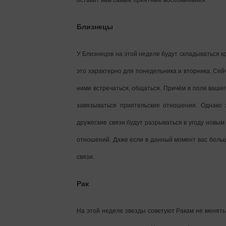
оставит вам самые приятные воспоминания.
Близнецы
У Близнецов на этой неделе будут складываться
это характерно для понедельника и вторника. Сейч
ними встречаться, общаться. Причём в поле вашег
завязываться приятельские отношения. Однако 
дружеские связи будут разрываться в угоду новы
отношений. Даже если в данный момент вас больш
связи.
Рак
На этой неделе звезды советуют Ракам не менять 