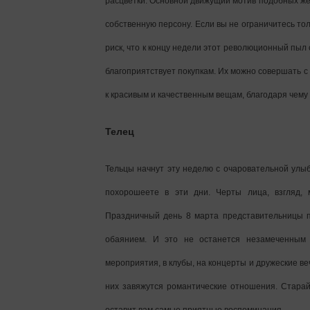
расцветки. Основной движущий мотив подобных же
собственную персону. Если вы не ограничитесь то
риск, что к концу недели этот революционный пыл 
благоприятствует покупкам. Их можно совершать с 
к красивым и качественным вещам, благодаря чем
Телец
Тельцы начнут эту неделю с очаровательной улы
похорошеете в эти дни. Черты лица, взгляд, 
Праздничный день 8 марта представительницы пр
обаянием. И это не останется незамеченным 
мероприятия, в клубы, на концерты и дружеские веч
них завяжутся романтические отношения. Старай