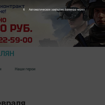
5
Автоматическое закрытие баннера через
ОЛЯН
м
Наши герои
евраля