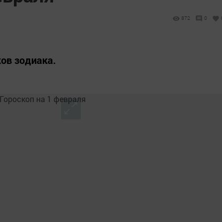
1
872
0
ков зодиака.