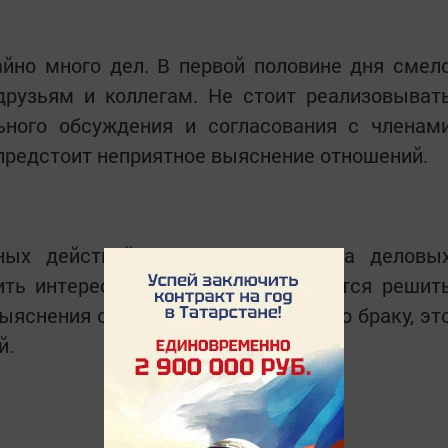
йно много дел. В первой половине дня смел
рузьям и коллегам. Не стоит реализовыват
ьного обсуждения и согласования с членам
 предстоит неприятное выяснение отношений.
ных действий и расширения круга деловы
ить интересное предложение. Удастся решит
ыяснения отношений с партнером по браку, эт
й.