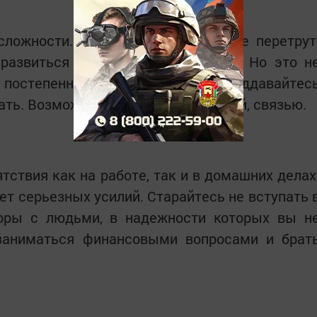
сложности. Но терпение и труд все перетрут
 развиться быстрая утомляемость. Но это н
 постепенно восстановится. Не поддавайтес
вать. Возможны проблемы с техникой, связью.
твия как на работе, так и в домашних делах
ет серьезных усилий. Старайтесь не вступать 
оры с людьми, в надежности которых вы н
заниматься финансовыми вопросами и брат