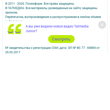
© 2011 - 2026. Посинформ. Все права защищены.
© ТАТМЕДИА. Все материалы, размещенные на сайте, защищены
законом.
Перепечатка, воспроизведение и распространение в любом объеме
информации,
размещенной на сайте, возможна только с письменного согласия
А вы уже видели новое видео Tatmedia
редакций СМИ.
Junior?
При поддержке Республиканского агентства по печати и массовым
Cмотреть
коммуникациям.
Наименование СМИ: Посинформ
№ свидетельства о регистрации СМИ, дата: ЭЛ № ФС 77 - 69869 от
29.05.2017
выдано Федеральной службой по надзору в сфере связи,
информационных технологий и массовых коммуникаций
ФИО главного редактора: Халиуллина Надежда Михайловна
Адрес редакции: 423564, Российская Федерация, Республика
Татарстан, Нижнекамский район, пгт Камские Поляны, д. 1/18А,
помещение 102.
Телефон редакции: +7(8555) 33-60-60
Электронная почта редакции: posinform@yandex.ru
Для сообщений о фактах коррупции: posinform@yandex.ru
Учредитель СМИ: АО «ТАТМЕДИА»
Антикоррупционная политика
АО «ТАТМЕДИА» использует «cookie»
для персонализации сервисов и