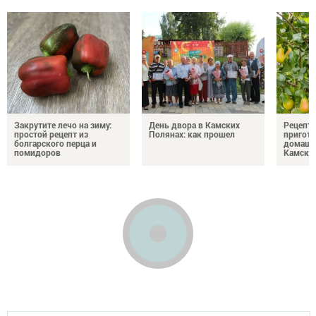
Закрутите лечо на зиму:
День двора в Камских
Рецепты
простой рецепт из
Полянах: как прошел
пригото
болгарского перца и
домашн
помидоров
Камски