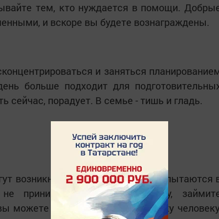
ывайте тем, кто нуждается в помощи. Добры
ченными, и вскоре вы будете вознаграждены.
концентрироваться и заняться планирование
день больше подходит для подготовительны
ть сейчас, порадует. В семье - тишь и гладь.
гут возникнуть конфликты, и вас попытаются 
 не принимать чью-либо сторону, займит
ы можете попасть под горячую руку человеку