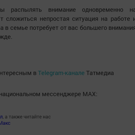
ны распылять внимание одновременно н
т сложиться непростая ситуация на работе 
а в семье потребует от вас большего внимани
ежде.
интересным в
Telegram-канале
Татмедиа
в национальном мессенджере MАХ:
ал
, а также читайте нас
Макс