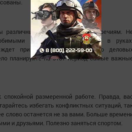
есованы.
 различным внутренним противоречиям. Н
юбимыми людьми, держите себя в руках
 ждет при достижении каких-либо деловы
ело планируйте на этот период самые важны
 спокойной размеренной работе. Правда, ва
тарайтесь избегать конфликтных ситуаций, та
ее слово останется не за вами. Больше времен
ми и друзьями. Полезно заняться спортом.