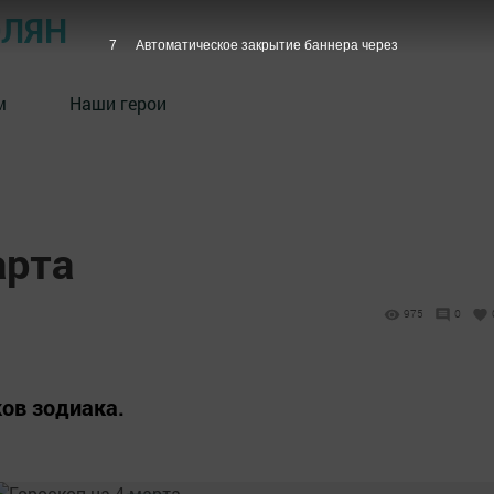
ОЛЯН
6
Автоматическое закрытие баннера через
м
Наши герои
арта
975
0
ков зодиака.