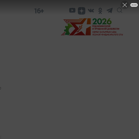
16+
0