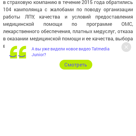
в страховую компанию в течение 2015 года обратились
104 камполянца с жалобами по поводу организации
работы ЛПУ, качества и условий предоставления
медицинской помощи по программе ОМС,
лекарственного обеспечения, платных медуслуг, отказа
в оказании медицинской помощи и ее качества, выбора
врача, взимания денежных средств.
А вы уже видели новое видео Tatmedia
Junior?
Cмотреть
Далее со своими вопросами к представителям
здравоохранения обратились камполянцы. Первые
вопросы прозвучали от председателя Совета
ветеранов Тамары Александровны Савельевой по
поводу обеспечения лекарствами инвалидов, работы
«горячей линии» и оформления группы инвалидности.
Со своими вопросами обратились и пациенты