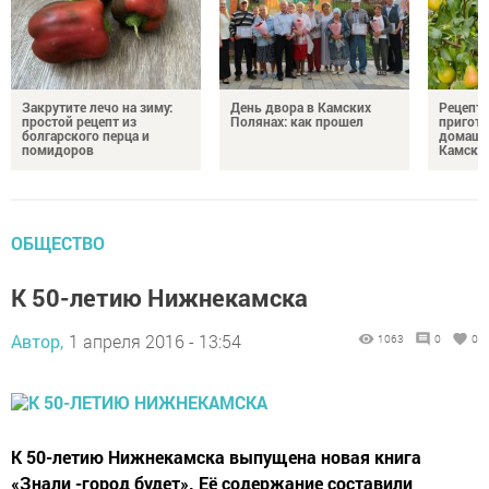
Закрутите лечо на зиму:
День двора в Камских
Рецепты
простой рецепт из
Полянах: как прошел
пригото
болгарского перца и
домашн
помидоров
Камски
ОБЩЕСТВО
К 50-летию Нижнекамска
Автор,
1 апреля 2016 - 13:54
1063
0
0
К 50-летию Нижнекамска выпущена новая книга
«Знали -город будет». Её содержание составили