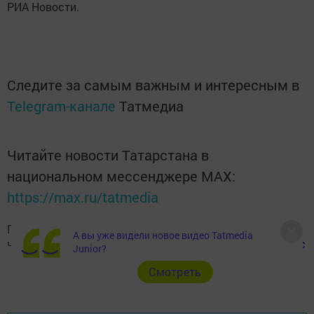
РИА Новости.
Следите за самым важным и интересным в
Telegram-канале
Татмедиа
Читайте новости Татарстана в
национальном мессенджере MАХ:
https://max.ru/tatmedia
Подписывайтесь на наш
Telegram-канал
, а также
А вы уже видели новое видео Tatmedia
читайте нас
Вконтакте
,
Одноклассниках
,
«Дзен»
и
Макс
Junior?
Cмотреть