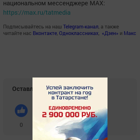
национальном мессенджере MАХ:
https://max.ru/tatmedia
Подписывайтесь на наш
Telegram-канал
, а также
читайте нас
Вконтакте
,
Одноклассниках
,
«Дзен»
и
Макс
Оставляйте реакции
0
0
0
0
0