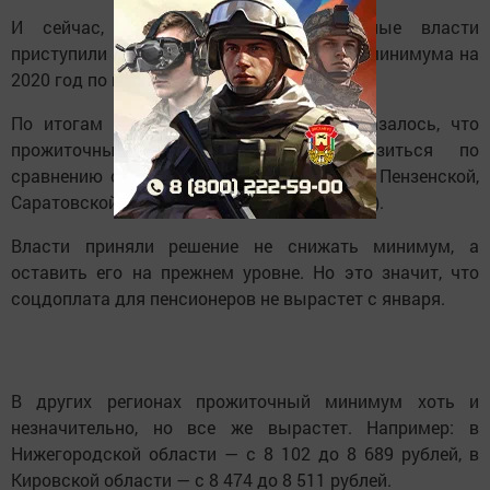
И сейчас, в конце года, региональные власти
приступили к утверждению прожиточного минимума на
2020 год по новой методике.
По итогам расчета в ряде регионов оказалось, что
прожиточный минимум должен снизиться по
сравнению с текущим годом (например, в Пензенской,
Саратовской области, Татарстане, Чувашии).
Власти приняли решение не снижать минимум, а
оставить его на прежнем уровне. Но это значит, что
соцдоплата для пенсионеров не вырастет с января.
В других регионах прожиточный минимум хоть и
незначительно, но все же вырастет. Например: в
Нижегородской области — с 8 102 до 8 689 рублей, в
Кировской области — с 8 474 до 8 511 рублей.