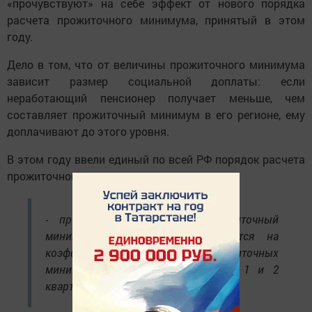
«прочувствуют» на себе эффект от нового порядка
расчета прожиточного минимума, принятый в этом
году.
Дело в том, что от величины прожиточного минимума
зависит размер социальной доплаты: если
неработающий пенсионер получает меньше, чем
составляет прожиточный минимум в его регионе, ему
доплачивают до этого уровня.
В этом году ввели единый по всей РФ порядок расчета
прожиточного минимума для пенсионеров:
- прогнозируемый по РФ прожиточный
минимум на 2020 год умножается на
коэффициент соотношения прожиточных
минимумов по региону и РФ за 1 и 2
кварталы 2019 года.