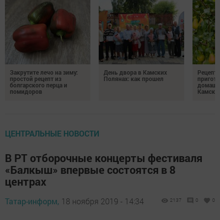
Закрутите лечо на зиму:
День двора в Камских
Рецепты
простой рецепт из
Полянах: как прошел
пригото
болгарского перца и
домашн
помидоров
Камски
ЦЕНТРАЛЬНЫЕ НОВОСТИ
В РТ отборочные концерты фестиваля
«Балкыш» впервые состоятся в 8
центрах
Татар-информ,
18 ноября 2019 - 14:34
2137
0
0