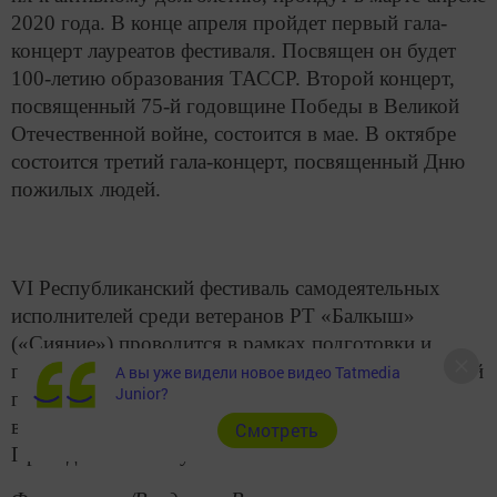
2020 года. В конце апреля пройдет первый гала-
концерт лауреатов фестиваля. Посвящен он будет
100-летию образования ТАССР. Второй концерт,
посвященный 75-й годовщине Победы в Великой
Отечественной войне, состоится в мае. В октябре
состоится третий гала-концерт, посвященный Дню
пожилых людей.
VI Республиканский фестиваль самодеятельных
исполнителей среди ветеранов РТ «Балкыш»
(«Сияние») проводится в рамках подготовки и
празднования 100-летия образования ТАССР и 75-й
А вы уже видели новое видео Tatmedia
Junior?
годовщины Победы в Великой Отечественной
войне. Проведение мероприятия поддержано
Cмотреть
Президентом РТ Рустамом Миннихановым.