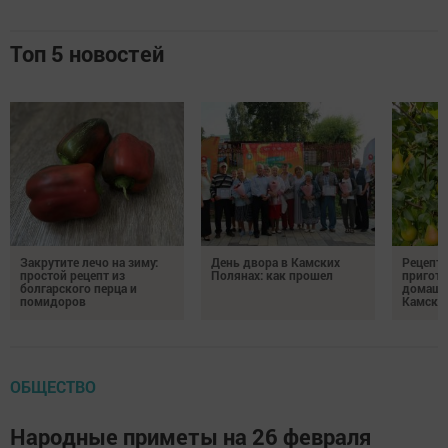
Топ 5 новостей
Закрутите лечо на зиму:
День двора в Камских
Рецепты
простой рецепт из
Полянах: как прошел
пригото
болгарского перца и
домашн
помидоров
Камски
ОБЩЕСТВО
Народные приметы на 26 февраля