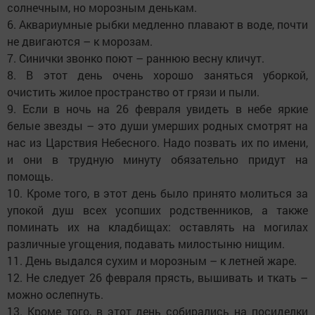
солнечным, но морозным денькам.
6. Аквариумные рыбки медленно плавают в воде, почти
не двигаются – к морозам.
7. Синички звонко поют – раннюю весну кличут.
8. В этот день очень хорошо заняться уборкой,
очистить жилое пространство от грязи и пыли.
9. Если в ночь на 26 февраля увидеть в небе яркие
белые звезды – это души умерших родных смотрят на
нас из Царствия Небесного. Надо позвать их по имени,
и они в трудную минуту обязательно придут на
помощь.
10. Кроме того, в этот день было принято молиться за
упокой душ всех усопших родственников, а также
поминать их на кладбищах: оставлять на могилах
различные угощения, подавать милостыню нищим.
11. День выдался сухим и морозным – к летней жаре.
12. Не следует 26 февраля прясть, вышивать и ткать –
можно ослепнуть.
13. Кроме того, в этот день собирались на посиделки