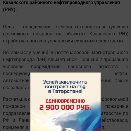
Казанского районного нефтепроводного управления
(РНУ).
Цель – определение степени готовности к тушению
возможных пожаров на объектах Казанского РНУ,
отработка навыков управления силами и средствами.
По замыслу учений в нефтенасосной магистрального
нефтепровода (МН) Альметьевск - Горький-2 произошло
условное повреждение насосного агрегата с
последующим «возгоранием» нефти.
Автоматизированная система пожаротушения также
оказалась «повреждена».
Расчеты, в состав которых вошли бойцы добровольной
пожарной команды НПС «Ковали», пожарные
подразделения ФПС ГПС МЧС Республики Татарстан по
РФ и Лаишевского района республики действовали,
применяя штатные средства пожаротушения.