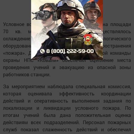
Условное возгорание было локализовано на площади
70 кв. метров. Одновременно осуществлялось
охлаждение зданий, сооружений, технологического
оборудования для предотвращения распространения
«пожара». Дежурный караул ведомственной команды
охраны НПС «Ковали» обеспечил оцепление места
проведения учений и эвакуацию из опасной зоны
работников станции.
За мероприятием наблюдала специальная комиссия,
которая оценивала эффективность координации
действий и оперативность выполнения задания по
локализации и ликвидации условного пожара. По
итогам учений была дана положительная оценка
действиям всех подразделений. Персонал пожарных
служб показал слаженность действий и обеспечил