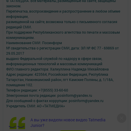
© ТАТМЕДИА. Все материалы, размещенные на сайте, защищены
законом.
Перепечатка, воспроизведение и распространение в любом объеме
информации,
размещенной на сайте, возможна только с письменного согласия
редакций СМИ.
При поддержке Республиканского агентства по печати и массовым
коммуникациям.
Наименование СМИ: Посинформ
№ свидетельства о регистрации СМИ, дата: ЭЛ № ФС 77 - 69869 от
29.05.2017
выдано Федеральной службой по надзору в сфере связи,
информационных технологий и массовых коммуникаций
ФИО главного редактора: Халиуллина Надежда Михайловна
Адрес редакции: 423564, Российская Федерация, Республика
Татарстан, Нижнекамский район, пгт Камские Поляны, д. 1/18А,
помещение 102.
Телефон редакции: +7(8555) 33-60-60
Электронная почта редакции: posinform@yandex.ru
Для сообщений о фактах коррупции: posinform@yandex.ru
Учредитель СМИ: АО «ТАТМЕДИА»
Антикоррупционная политика
А вы уже видели новое видео Tatmedia
АО «ТАТМЕДИА» использует «cookie»
для персонализации сервисов и
Junior?
удобства пользователей сайтом.