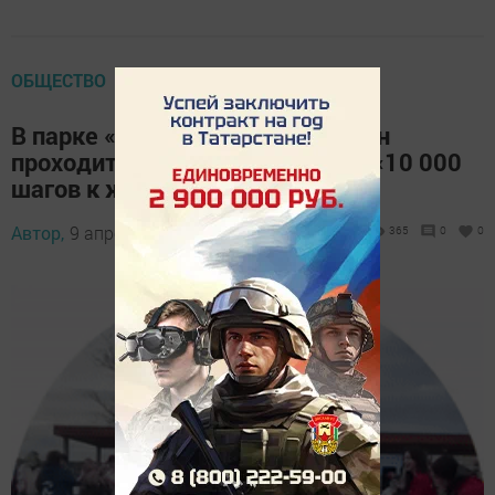
ОБЩЕСТВО
В парке «Соенеч» Камских Полян
проходит Всероссийская акция «10 000
шагов к жизни»
Автор,
9 апреля 2026 - 14:35
365
0
0