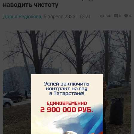
наводить чистоту
Дарья Редюкова,
5 апреля 2023 - 13:21
738
0
0