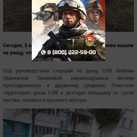
Сегодня, 5 апреля, жители Камских Полян снова вышли
на улицу, чтобы навести чистоту!
Под руководством старшей по дому 1/09 Любови
Ивановной Тюленевой неравнодушные жители
присоединились к дружному среднику. Очистили
территорию дома 1/09 и детскую площадку от сухой
листвы, мелкого и крупного мусора.