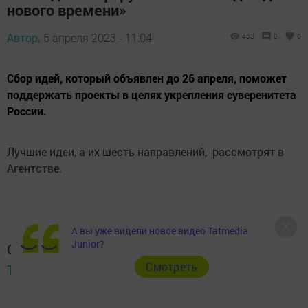
нового времени»
Автор,
5 апреля 2023 - 11:04
453
0
0
Сбор идей, который объявлен до 26 апреля, поможет
поддержать проекты в целях укрепления суверенитета
России.
Лучшие идеи, а их шесть направлений, рассмотрят в
Агентстве.
А вы уже видели новое видео Tatmedia
Junior?
Следите за самым важным и интересным в
Cмотреть
Telegram-канале
Татмедиа