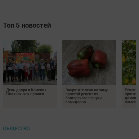
Топ 5 новостей
День двора в Камских
Закрутите лечо на зиму:
Рецепты
Полянах: как прошел
простой рецепт из
пригото
болгарского перца и
домашн
помидоров
Камски
ОБЩЕСТВО