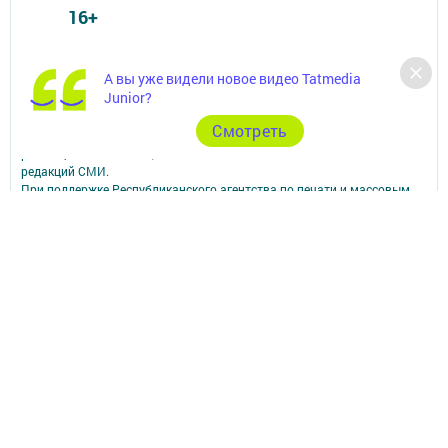
16+
© 2011 - 2026. Посинформ. Все права защищены.
А вы уже видели новое видео Tatmedia
© ТАТМЕДИА. Все материалы, размещенные на сайте, защищены
Junior?
законом.
Перепечатка, воспроизведение и распространение в любом объеме
Cмотреть
информации,
размещенной на сайте, возможна только с письменного согласия
редакций СМИ.
При поддержке Республиканского агентства по печати и массовым
коммуникациям.
Наименование СМИ: Посинформ
№ свидетельства о регистрации СМИ, дата: ЭЛ № ФС 77 - 69869 от
29.05.2017
выдано Федеральной службой по надзору в сфере связи,
информационных технологий и массовых коммуникаций
ФИО главного редактора: Халиуллина Надежда Михайловна
Адрес редакции: 423564, Российская Федерация, Республика
Татарстан, Нижнекамский район, пгт Камские Поляны, д. 1/18А,
помещение 102.
Телефон редакции: +7(8555) 33-60-60
Электронная почта редакции: posinform@yandex.ru
Для сообщений о фактах коррупции: posinform@yandex.ru
Учредитель СМИ: АО «ТАТМЕДИА»