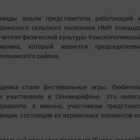
манды вошли представители работающей 
дкинского сельского поселения НМР. Команд
учителя физической культуры Камскополянско
лина, который является председателе
некамского района.
дника стали фестивальные игры. Любител
а участвовали в Сеномарафоне. Это полос
рироупа, а именно, участникам предстоял
анции, состоящие из веревочных элементов н