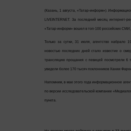
(Казань, 1 августа, «Татар-информ»). Информаци
LIVEINTERNET. За последний месяц интернет-рес
«Татар-информ» вошел в топ-100 российских СМИ, 
Только за сутки, 31 июля, агентство набрало 
новостью последних дней стало известие о сме
трансляцию прощания с певицей посмотрели 6 т
увидели более 170 тысяч поклонников Хании Фархи
Напомним, в мае этого года информационное аге
по версии исследовательской компании «Медиалоги
пункта.