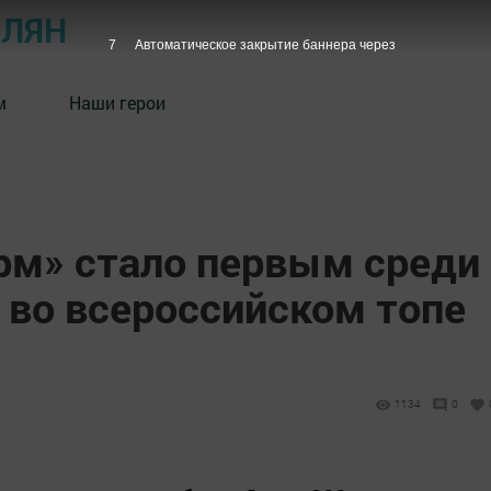
ОЛЯН
6
Автоматическое закрытие баннера через
м
Наши герои
рм» стало первым среди
 во всероссийском топе
1134
0