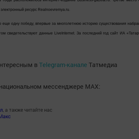
 тогда расположилось интернет-издание Business-gazeta.ru. Третье место 
 электронный ресурс Realnoevremya.ru.
о еще одну победу, впервые за многолетнюю историю существования набра
том свидетельствуют данные LiveInternet. За последний год сайт ИА «Татар
интересным в
Telegram-канале
Татмедиа
в национальном мессенджере MАХ:
ал
, а также читайте нас
Макс