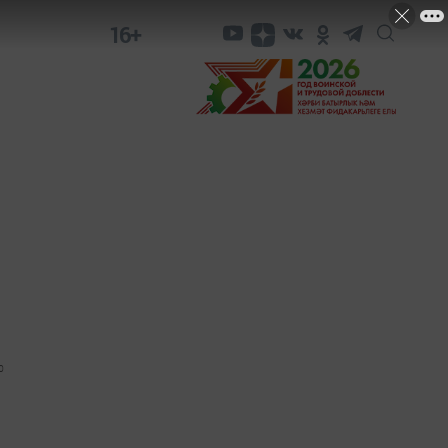
16+
0