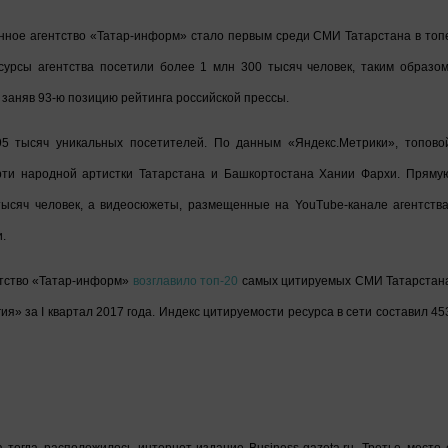
онное агентство «Татар-информ» стало первым среди СМИ Татарстана в топ
урсы агентства посетили более 1 млн 300 тысяч человек, таким образом
заняв 93-ю позицию рейтинга российской прессы.
195 тысяч уникальных посетителей. По данным «Яндекс.Метрики», топово
рти народной артистки Татарстана и Башкортостана Хании Фархи. Пряму
ысяч человек, а видеосюжеты, размещенные на YouTube-канале агентства
.
нтство «Татар-информ»
возглавило топ-20
самых цитируемых СМИ Татарстан
я» за I квартал 2017 года. Индекс цитируемости ресурса в сети составил 45