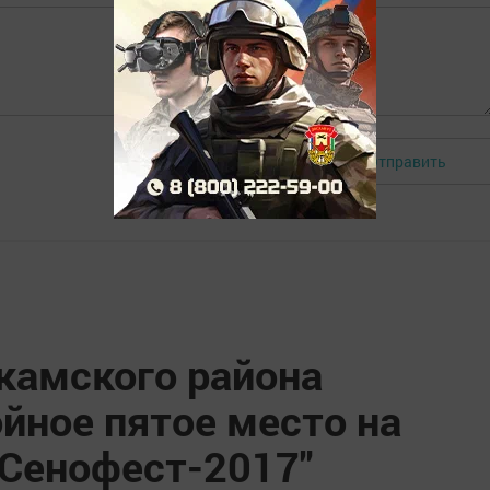
Отправить
Авторизоваться
амского района
йное пятое место на
"Сенофест-2017"