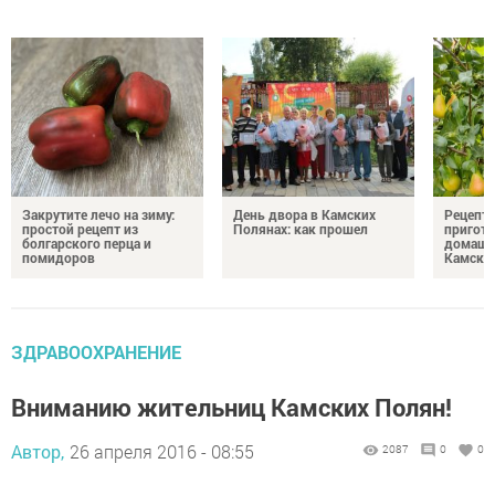
Закрутите лечо на зиму:
День двора в Камских
Рецепты
простой рецепт из
Полянах: как прошел
пригото
болгарского перца и
домашн
помидоров
Камски
ЗДРАВООХРАНЕНИЕ
Вниманию жительниц Камских Полян!
Автор,
26 апреля 2016 - 08:55
2087
0
0