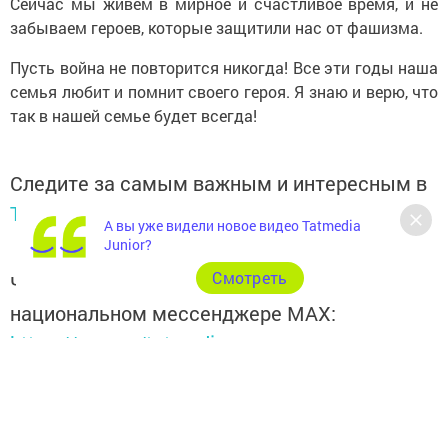
Сейчас мы живем в мирное и счастливое время, и не
забываем героев, которые защитили нас от фашизма.
Пусть война не повторится никогда! Все эти годы наша
семья любит и помнит своего героя. Я знаю и верю, что
так в нашей семье будет всегда!
Следите за самым важным и интересным в
Telegram-канале
Татмедиа
А вы уже видели новое видео Tatmedia
Junior?
Cмотреть
Читайте новости Татарстана в
национальном мессенджере MАХ:
https://max.ru/tatmedia
Подписывайтесь на наш
Telegram-канал
, а также
читайте нас
Вконтакте
,
Одноклассниках
,
«Дзен»
и
Макс