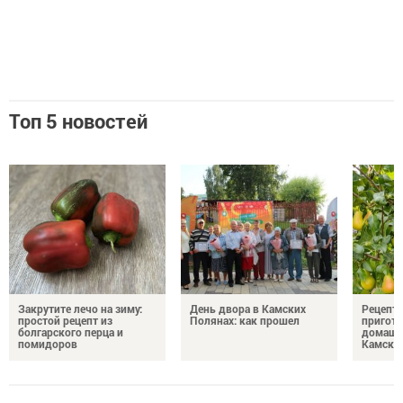
Топ 5 новостей
Закрутите лечо на зиму:
День двора в Камских
Рецепты
простой рецепт из
Полянах: как прошел
пригото
болгарского перца и
домашн
помидоров
Камски