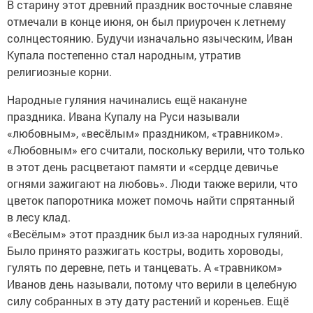
В старину этот древний праздник восточные славяне
отмечали в конце июня, он был приурочен к летнему
солнцестоянию. Будучи изначально языческим, Иван
Купала постепенно стал народным, утратив
религиозные корни.
Народные гуляния начинались ещё накануне
праздника. Ивана Купалу на Руси называли
«любовным», «весёлым» праздником, «травником».
«Любовным» его считали, поскольку верили, что только
в этот день расцветают памяти и «сердце девичье
огнями зажигают на любовь». Люди также верили, что
цветок папоротника может помочь найти спрятанный
в лесу клад.
«Весёлым» этот праздник был из-за народных гуляний.
Было принято разжигать костры, водить хороводы,
гулять по деревне, петь и танцевать. А «травником»
Иванов день называли, потому что верили в целебную
силу собранных в эту дату растений и кореньев. Ещё