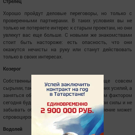
Стрелец
Хорошо пройдут деловые переговоры, но только с
проверенными партнерами. В таких условиях вы не
только не потеряете интерес к старым проектам, но они
увлекут вас еще больше. С новыми же знакомствами
стоит быть настороже: есть опасность, что они
окажутся нечисты на руку или станут действовать
только в своих интересах.
Козерог
Собственные идеи могут оказаться еще совсем
сырыми, так что лучше пока не тратить на них усилий, а
заняться обычными делами. Очень важным фактором
сегодня будет умение не переоценивать свои силы и не
забывать об отдыхе, поскольку переутомление может
спровоцировать недомогание.
Водолей