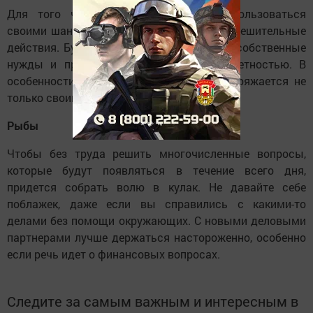
Для того чтобы в полной мере воспользоваться
своими шансами, понадобятся довольно решительные
действия. Будьте осторожнее в тратах на собственные
нужды и при работе с финансовой отчетностью. В
особенности это касается тех, кто распоряжается не
только своими деньгами.
Рыбы
Чтобы без труда решить многочисленные вопросы,
которые будут появляться в течение всего дня,
придется собрать волю в кулак. Не давайте себе
поблажек, даже если вы справились с какими-то
делами без помощи окружающих. С новыми деловыми
партнерами лучше держаться настороженно, особенно
если речь идет о финансовых вопросах.
Следите за самым важным и интересным в