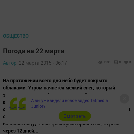
ОБЩЕСТВО
Погода на 22 марта
Автор,
22 марта 2015 - 06:17
1133
0
0
На протяжении всего дня небо будет покрыто
облаками. Утром начнется мелкий снег, который
закончится только ближе к вечеру. Температура
А вы уже видели новое видео Tatmedia
воздуха -3…0°C Народный прогноз погоды: 22 марта
Junior?
отмечается день памяти 40 мучеников, в Севастийском
Cмотреть
озере мучившихся. Это вторая встреча весны (первая
на Масленицу). Если трясогузка прилетела, то река
через 12 дней...