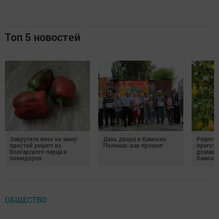
Топ 5 новостей
Закрутите лечо на зиму:
День двора в Камских
Рецепты
простой рецепт из
Полянах: как прошел
пригото
болгарского перца и
домашн
помидоров
Камски
ОБЩЕСТВО