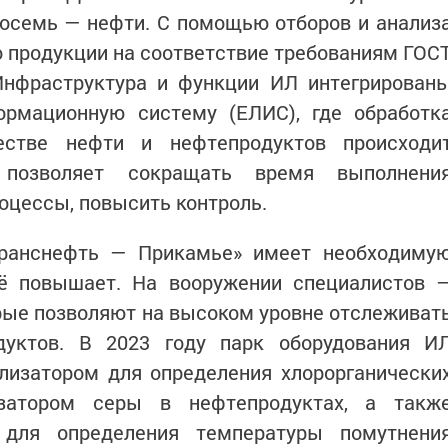
восемь — нефти. С помощью отборов и анализ
 продукции на соответствие требованиям ГОС
 Инфраструктура и функции ИЛ интегрирован
рмационную систему (ЕЛИС), где обработк
естве нефти и нефтепродуктов происходи
 позволяет сокращать время выполнени
оцессы, повысить контроль.
Транснефть — Прикамье» имеет необходиму
ё повышает. На вооружении специалистов 
рые позволяют на высоком уровне отслеживат
дуктов. В 2023 году парк оборудования И
лизатором для определения хлорорганически
изатором серы в нефтепродуктах, а такж
 для определения температуры помутнени