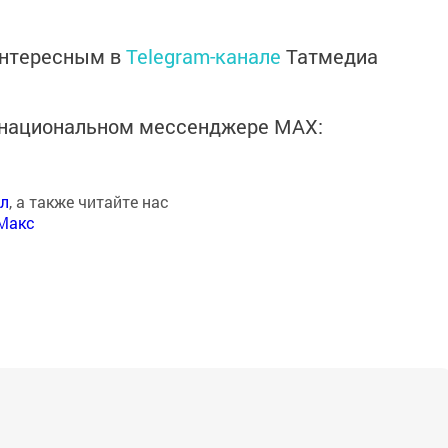
интересным в
Telegram-канале
Татмедиа
в национальном мессенджере MАХ:
ал
, а также читайте нас
Макс