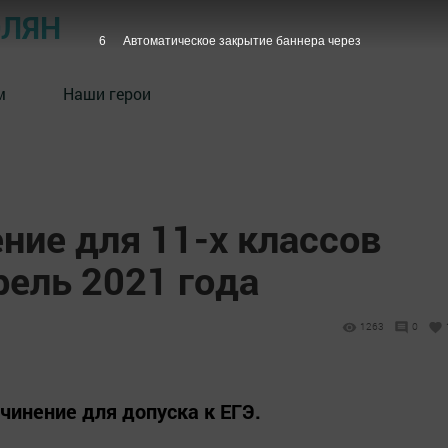
ОЛЯН
5
Автоматическое закрытие баннера через
м
Наши герои
ние для 11-х классов
рель 2021 года
1263
0
чинение для допуска к ЕГЭ.