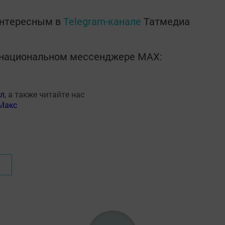
интересным в
Telegram-канале
Татмедиа
в национальном мессенджере MАХ:
ал
, а также читайте нас
Макс