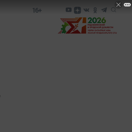
16+
1