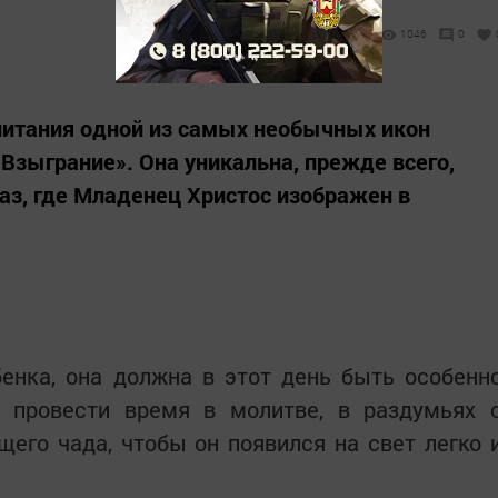
1046
0
читания одной из самых необычных икон
зыграние». Она уникальна, прежде всего,
раз, где Младенец Христос изображен в
енка, она должна в этот день быть особенн
, провести время в молитве, в раздумьях 
щего чада, чтобы он появился на свет легко 