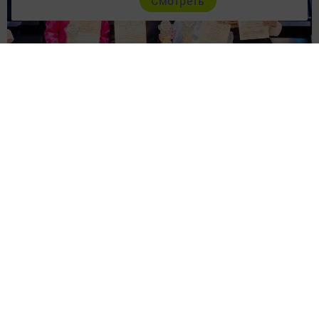
Cмотреть
14 февраля в Нижнекамском музыкальном колледже
имени Салиха Сайдашева состоялся IX очный
Международный фестиваль-конкурс искусств
«Жемчужины Татарстана».
В творческом состязании успешно выступили
воспитанники Детской музыкальной школы Камских
Полян.
Юные пианисты продемонстрировали свое мастерство
перед жюри под руководством преподавателя
по классу фортепиано Елены Ивановны Прокофьевой.