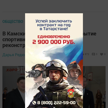
ОБЩЕСТВО
В Камских Полянах прошло открытие
спортивной школы №5 после
реконструкции
19 февраля 2026 -
Дарья Редюкова,
672
0
0
11:56