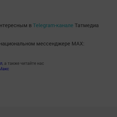
интересным в
Telegram-канале
Татмедиа
в национальном мессенджере MАХ:
ал
, а также читайте нас
Макс