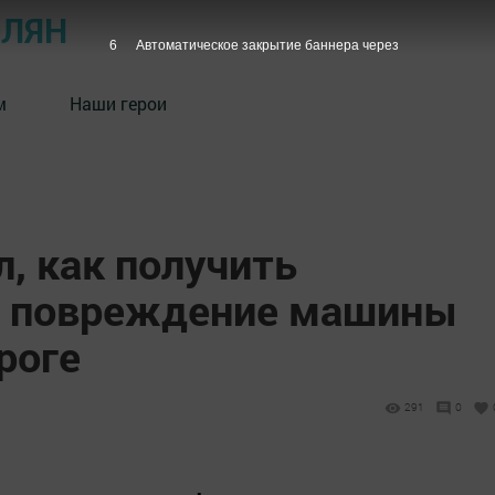
ОЛЯН
5
Автоматическое закрытие баннера через
м
Наши герои
, как получить
а повреждение машины
роге
291
0