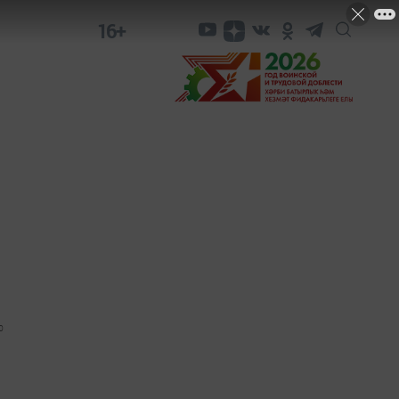
16+
0