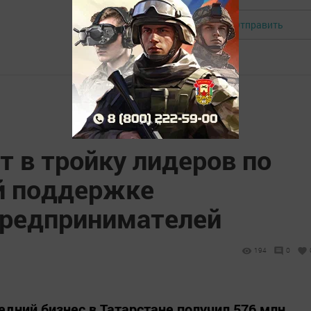
Отправить
Авторизоваться
т в тройку лидеров по
й поддержке
предпринимателей
194
0
едний бизнес в Татарстане получил 576 млн