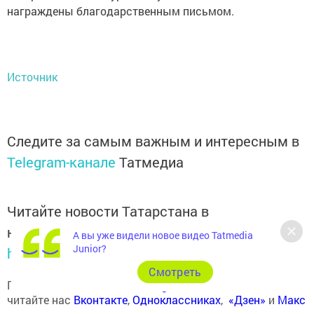
награждены благодарственным письмом.
Источник
Следите за самым важным и интересным в
Telegram-канале
Татмедиа
Читайте новости Татарстана в
национальном мессенджере MАХ:
А вы уже видели новое видео Tatmedia
Junior?
https://max.ru/tatmedia
Cмотреть
Подписывайтесь на наш
Telegram-канал
, а также
читайте нас
Вконтакте
,
Одноклассниках
,
«Дзен»
и
Макс