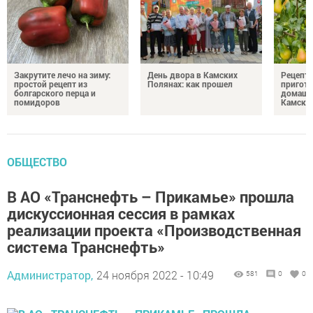
Закрутите лечо на зиму:
День двора в Камских
Рецепты
простой рецепт из
Полянах: как прошел
пригото
болгарского перца и
домашн
помидоров
Камски
ОБЩЕСТВО
В АО «Транснефть – Прикамье» прошла
дискуссионная сессия в рамках
реализации проекта «Производственная
система Транснефть»
Администратор,
24 ноября 2022 - 10:49
581
0
0