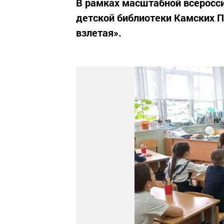
В рамках масштабной всеросс
детской библиотеки Камских П
взлетая».