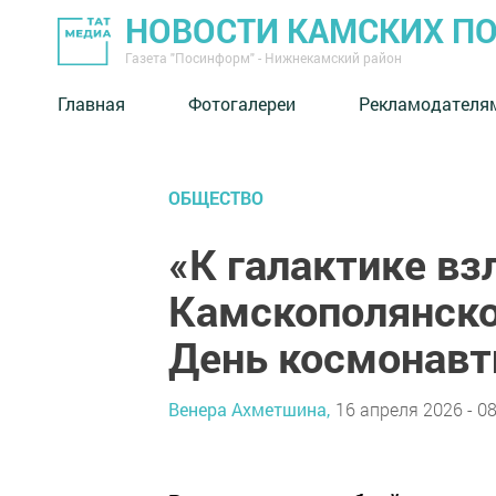
НОВОСТИ КАМСКИХ П
Газета "Посинформ" - Нижнекамский район
Главная
Фотогалереи
Рекламодателя
ОБЩЕСТВО
«К галактике взл
Камскополянск
День космонавт
Венера Ахметшина,
16 апреля 2026 - 08