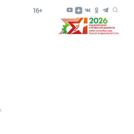
16+
0