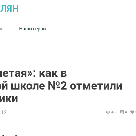
ОЛЯН
м
Наши герои
етая»: как в
ой школе №2 отметили
ики
:12
372
0