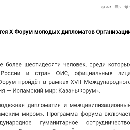
236
0
оится X Форум молодых дипломатов Организаци
е более шестидесяти человек, среди которы
 России и стран ОИС, официальные лиц
Форум пройдёт в рамках XVII Международног
ия — Исламский мир: КазаньФорум».
лодёжная дипломатия и межцивилизационны
амским миром». Программа форума включае
ународное гуманитарное сотрудничество