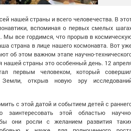
сей нашей страны и всего человечества. В это
онавтики, вспоминая о первых смелых шага
. Мы все гордимся, что прорыв в космическу
ша страна в лице нашего космонавта. Вот уж
ют об этом важном этапе научно-техническог
я нашей страны это особенный день. 12 апрел
тал первым человеком, который соверши
 Земли, открыв новую эру исследовани
мить с этой датой и событием детей с раннег
мо заинтересовать этой областью научно
тобы они росли с желанием развития таки
бовью к науке, для полноценного рост