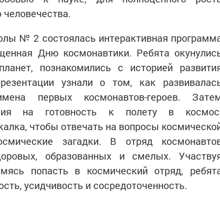
о человечества.
колы № 2 состоялась интерактивная программ
ященная Дню космонавтики. Ребята окунулис
ланет, познакомились с историей развити
резентации узнали о том, как развивалас
имена первых космонавтов-героев. Зате
ния на готовность к полету в космос
калка, чтобы отвечать на вопросы космическо
осмические загадки. В отряд космонавто
оровых, образованных и смелых. Участву
мясь попасть в космический отряд, ребят
ость, усидчивость и сосредоточенность.