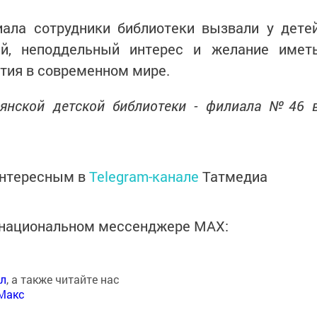
иала сотрудники библиотеки вызвали у дете
й, неподдельный интерес и желание имет
тия в современном мире.
лянской детской библиотеки - филиала №46 
интересным в
Telegram-канале
Татмедиа
в национальном мессенджере MАХ:
ал
, а также читайте нас
Макс